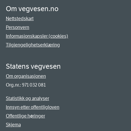
Om vegvesen.no
Nettstedskart
Personvern
Informasjonskapsler (cookies)
Tilgjengelighetserklæring
Statens vegvesen
Om organisasjonen
Org.nr.: 971 032 081
Statistikk og analyser
Innsyn etter offentligloven
Offentlige høringer
Skjema