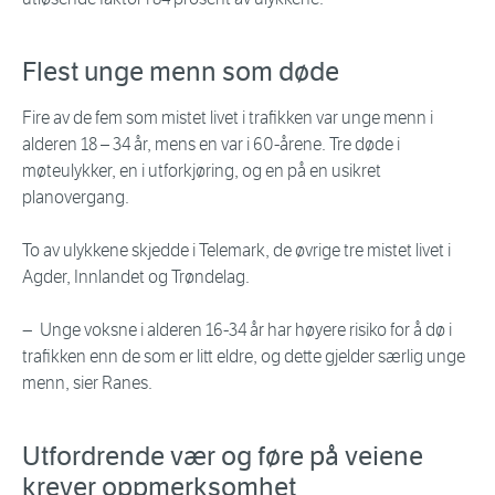
Flest unge menn som døde
Fire av de fem som mistet livet i trafikken var unge menn i
alderen 18 – 34 år, mens en var i 60-årene. Tre døde i
møteulykker, en i utforkjøring, og en på en usikret
planovergang.
To av ulykkene skjedde i Telemark, de øvrige tre mistet livet i
Agder, Innlandet og Trøndelag.
− Unge voksne i alderen 16-34 år har høyere risiko for å dø i
trafikken enn de som er litt eldre, og dette gjelder særlig unge
menn, sier Ranes.
Utfordrende vær og føre på veiene
krever oppmerksomhet