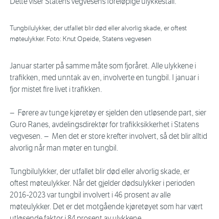
Dette viser Statens vegvesens foreløpige ulykkestall.
Tungbilulykker, der utfallet blir død eller alvorlig skade, er oftest
møteulykker. Foto: Knut Opeide, Statens vegvesen
Januar starter på samme måte som fjoråret. Alle ulykkene i
trafikken, med unntak av en, involverte en tungbil. I januar i
fjor mistet fire livet i trafikken.
− Førere av tunge kjøretøy er sjelden den utløsende part, sier
Guro Ranes, avdelingsdirektør for trafikksikkerhet i Statens
vegvesen. − Men det er store krefter involvert, så det blir alltid
alvorlig når man møter en tungbil.
Tungbilulykker, der utfallet blir død eller alvorlig skade, er
oftest møteulykker. Når det gjelder dødsulykker i perioden
2016-2023 var tungbil involvert i 46 prosent av alle
møteulykker. Det er det motgående kjøretøyet som har vært
utløsende faktor i 84 prosent av ulykkene.