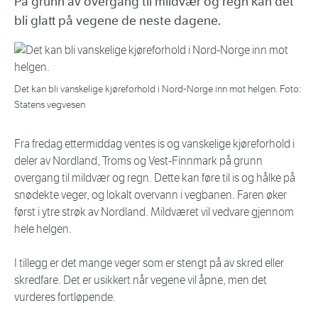
På grunn av overgang til mildvær og regn kan det
bli glatt på vegene de neste dagene.
Det kan bli vanskelige kjøreforhold i Nord-Norge inn mot helgen. Foto:
Statens vegvesen
Fra fredag ettermiddag ventes is og vanskelige kjøreforhold i
deler av Nordland, Troms og Vest-Finnmark på grunn
overgang til mildvær og regn. Dette kan føre til is og hålke på
snødekte veger, og lokalt overvann i vegbanen. Faren øker
først i ytre strøk av Nordland. Mildværet vil vedvare gjennom
hele helgen.
I tillegg er det mange veger som er stengt på av skred eller
skredfare. Det er usikkert når vegene vil åpne, men det
vurderes fortløpende.