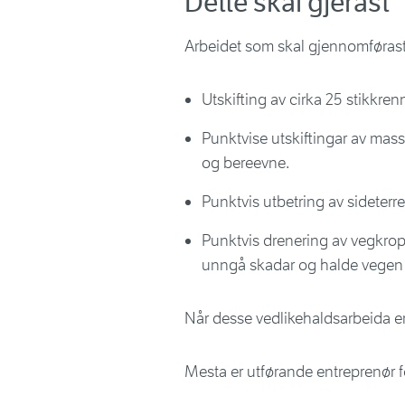
Dette skal gjerast
Arbeidet som skal gjennomførast 
Utskifting av cirka 25 stikkren
Punktvise utskiftingar av massa
og bereevne.
Punktvis utbetring av sideterr
Punktvis drenering av vegkropp
unngå skadar og halde vegen t
Når desse vedlikehaldsarbeida er f
Mesta er utførande entreprenør f