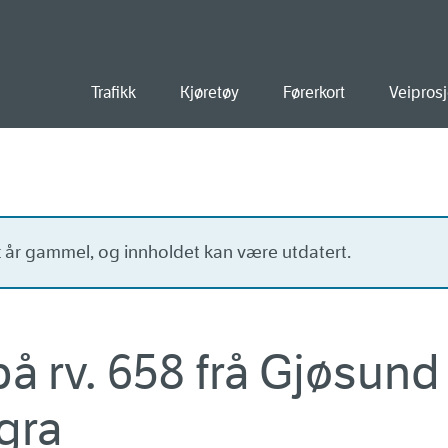
old
Trafikk
Kjøretøy
Førerkort
Veiprosj
tt år gammel, og innholdet kan være utdatert.
å rv. 658 frå Gjøsund 
gra