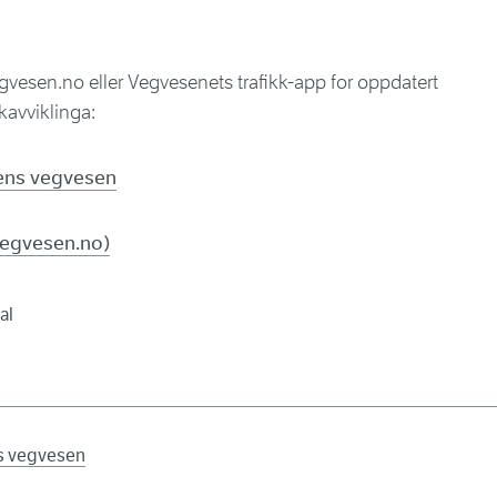
vegvesen.no eller Vegvesenets trafikk-app for oppdatert
kkavviklinga:
tens vegvesen
(vegvesen.no)
al
ns vegvesen