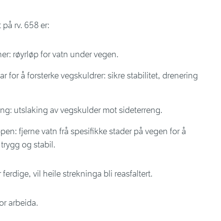
på rv. 658 er:
ner: røyrløp for vatn under vegen.
r for å forsterke vegskuldrer: sikre stabilitet, drenering
eng: utslaking av vegskulder mot sideterreng.
en: fjerne vatn frå spesifikke stader på vegen for å
rygg og stabil.
erdige, vil heile strekninga bli reasfaltert.
or arbeida.