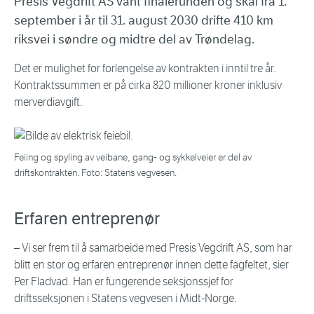
Presis Vegdrift AS vant finalerunden og skal fra 1.
september i år til 31. august 2030 drifte 410 km
riksvei i søndre og midtre del av Trøndelag.
Det er mulighet for forlengelse av kontrakten i inntil tre år.
Kontraktssummen er på cirka 820 millioner kroner inklusiv
merverdiavgift.
Feiing og spyling av veibane, gang- og sykkelveier er del av
driftskontrakten. Foto: Statens vegvesen.
Erfaren entreprenør
– Vi ser frem til å samarbeide med Presis Vegdrift AS, som har
blitt en stor og erfaren entreprenør innen dette fagfeltet, sier
Per Fladvad. Han er fungerende seksjonssjef for
driftsseksjonen i Statens vegvesen i Midt-Norge.