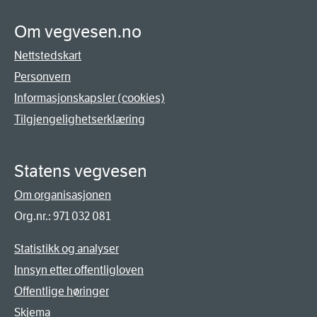
Om vegvesen.no
Nettstedskart
Personvern
Informasjonskapsler (cookies)
Tilgjengelighetserklæring
Statens vegvesen
Om organisasjonen
Org.nr.: 971 032 081
Statistikk og analyser
Innsyn etter offentligloven
Offentlige høringer
Skjema