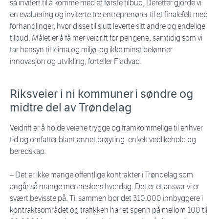
så invitert til å komme med et første tilbud. Deretter gjorde vi
en evaluering og inviterte tre entreprenører til et finalefelt med
forhandlinger, hvor disse til slutt leverte sitt andre og endelige
tilbud. Målet er å få mer veidrift for pengene, samtidig som vi
tar hensyn til klima og miljø, og ikke minst belønner
innovasjon og utvikling, forteller Fladvad.
Riksveier i ni kommuner i søndre og
midtre del av Trøndelag
Veidrift er å holde veiene trygge og framkommelige til enhver
tid og omfatter blant annet brøyting, enkelt vedlikehold og
beredskap.
– Det er ikke mange offentlige kontrakter i Trøndelag som
angår så mange menneskers hverdag. Det er et ansvar vi er
svært bevisste på. Til sammen bor det 310.000 innbyggere i
kontraktsområdet og trafikken har et spenn på mellom 100 til