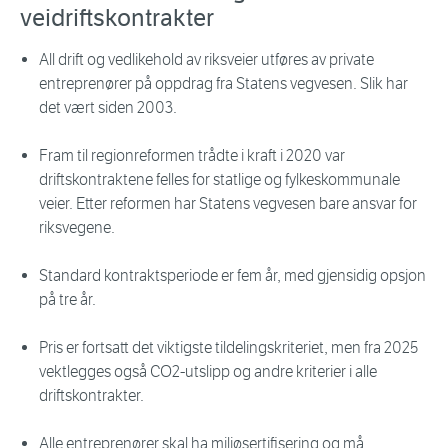
veidriftskontrakter
All drift og vedlikehold av riksveier utføres av private
entreprenører på oppdrag fra Statens vegvesen. Slik har
det vært siden 2003.
Fram til regionreformen trådte i kraft i 2020 var
driftskontraktene felles for statlige og fylkeskommunale
veier. Etter reformen har Statens vegvesen bare ansvar for
riksvegene.
Standard kontraktsperiode er fem år, med gjensidig opsjon
på tre år.
Pris er fortsatt det viktigste tildelingskriteriet, men fra 2025
vektlegges også CO2-utslipp og andre kriterier i alle
driftskontrakter.
Alle entreprenører skal ha miljøsertifisering og må