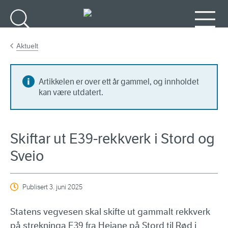
Gå til hovedinnhold
Søk
Meny
Aktuelt
Artikkelen er over ett år gammel, og innholdet
kan være utdatert.
Skiftar ut E39-rekkverk i Stord og
Sveio
Publisert
3. juni 2025
Statens vegvesen skal skifte ut gammalt rekkverk
på strekninga E39 fra Heiane på Stord til Rød i