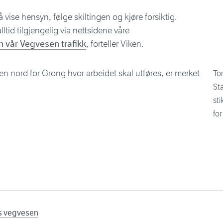
l å vise hensyn, følge skiltingen og kjøre forsiktig.
ltid tilgjengelig via nettsidene våre
 vår Vegvesen trafikk
, forteller Viken.
Tor
Sta
st
fo
ns vegvesen