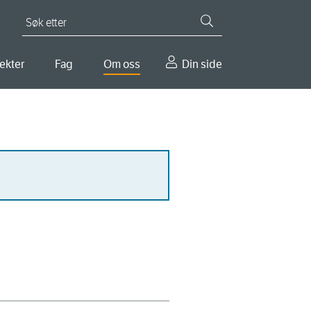
Søk etter
ekter
Fag
Om oss
Din side