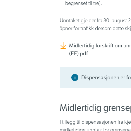
begrenset til tre).
Unntaket gjelder fra 30. august 2
åpner for trafikk dersom dette skje
Midlertidig forskrift om un
(EF).pdf
Dispensasjonen er fo
Midlertidig grense
I tillegg til dispensasjonen fra kj
midlertidige unntak for grensep