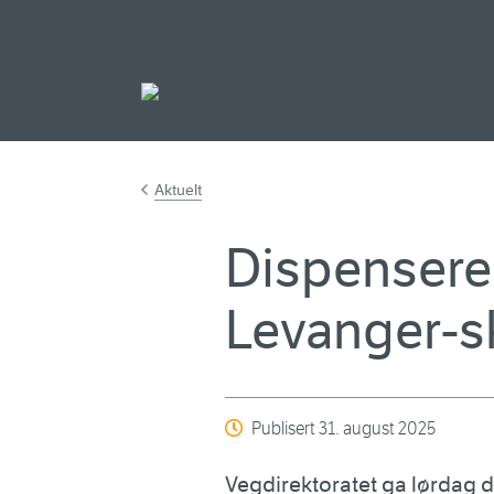
Gå til hovedinnh
Aktuelt
Dispenserer 
Levanger-s
Publisert
31. august 2025
Vegdirektoratet ga lørdag di