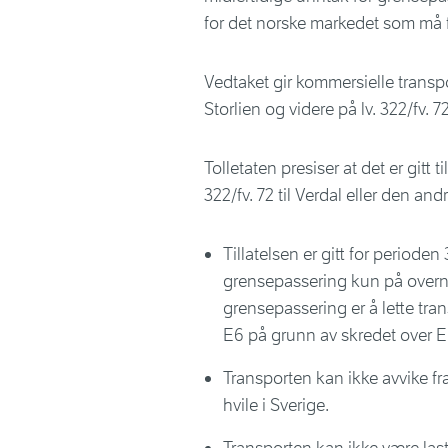
for det norske markedet som må f
Vedtaket gir kommersielle transport
Storlien og videre på lv. 322/fv. 72
Tolletaten presiser at det er gitt t
322/fv. 72 til Verdal eller den an
Tillatelsen er gitt for periode
grensepassering kun på overnev
grensepassering er å lette tra
E6 på grunn av skredet over E
Transporten kan ikke avvike fra
hvile i Sverige.