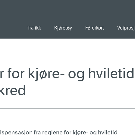
old
Trafikk
Kjøretøy
Førerkort
Veiprosj
for kjøre- og hviletid
kred
spensasjon fra reglene for kjøre- og hviletid