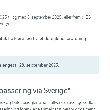
025 til og med 6. september 2025, eller frem til E6
r først.
ntak fra kjøre- og hviletidsreglene forordning
rlenget til 28. september 2025
.
passering via Sverige*
øre- og hviletidsreglene har Tullverket i Sverige vedtatt
assering og forenklede anmelderutiner for gods ment