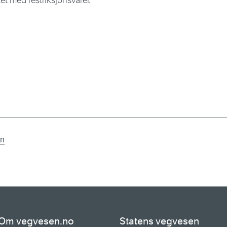
et med restriksjonsvarer.
en
Om vegvesen.no
Statens vegvesen