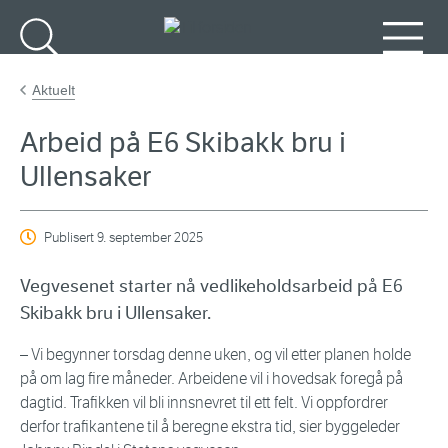
Gå til hovedinnhold
Søk
Meny
Aktuelt
Arbeid på E6 Skibakk bru i
Ullensaker
Publisert
9. september 2025
Vegvesenet starter nå vedlikeholdsarbeid på E6
Skibakk bru i Ullensaker.
– Vi begynner torsdag denne uken, og vil etter planen holde
på om lag fire måneder. Arbeidene vil i hovedsak foregå på
dagtid. Trafikken vil bli innsnevret til ett felt. Vi oppfordrer
derfor trafikantene til å beregne ekstra tid, sier byggeleder