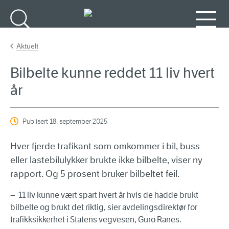
Gå til hovedinnhold
Søk
Meny
Aktuelt
Bilbelte kunne reddet 11 liv hvert
år
Publisert
18. september 2025
Hver fjerde trafikant som omkommer i bil, buss
eller lastebilulykker brukte ikke bilbelte, viser ny
rapport. Og 5 prosent bruker bilbeltet feil.
− 11 liv kunne vært spart hvert år hvis de hadde brukt
bilbelte og brukt det riktig, sier avdelingsdirektør for
trafikksikkerhet i Statens vegvesen, Guro Ranes.