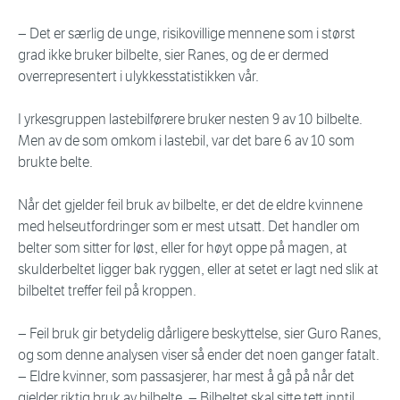
− Det er særlig de unge, risikovillige mennene som i størst
grad ikke bruker bilbelte, sier Ranes, og de er dermed
overrepresentert i ulykkesstatistikken vår.
I yrkesgruppen lastebilførere bruker nesten 9 av 10 bilbelte.
Men av de som omkom i lastebil, var det bare 6 av 10 som
brukte belte.
Når det gjelder feil bruk av bilbelte, er det de eldre kvinnene
med helseutfordringer som er mest utsatt. Det handler om
belter som sitter for løst, eller for høyt oppe på magen, at
skulderbeltet ligger bak ryggen, eller at setet er lagt ned slik at
bilbeltet treffer feil på kroppen.
− Feil bruk gir betydelig dårligere beskyttelse, sier Guro Ranes,
og som denne analysen viser så ender det noen ganger fatalt.
− Eldre kvinner, som passasjerer, har mest å gå på når det
gjelder riktig bruk av bilbelte. − Bilbeltet skal sitte tett inntil