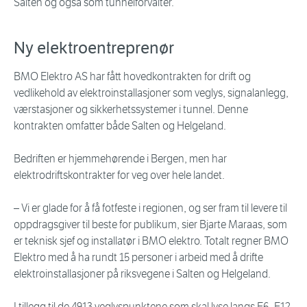
Salten og også som tunnelforvalter.
Ny elektroentreprenør
BMO Elektro AS har fått hovedkontrakten for drift og
vedlikehold av elektroinstallasjoner som veglys, signalanlegg,
værstasjoner og sikkerhetssystemer i tunnel. Denne
kontrakten omfatter både Salten og Helgeland.
Bedriften er hjemmehørende i Bergen, men har
elektrodriftskontrakter for veg over hele landet.
– Vi er glade for å få fotfeste i regionen, og ser fram til levere til
oppdragsgiver til beste for publikum, sier Bjarte Maraas, som
er teknisk sjef og installatør i BMO elektro. Totalt regner BMO
Elektro med å ha rundt 15 personer i arbeid med å drifte
elektroinstallasjoner på riksvegene i Salten og Helgeland.
I tillegg til de 4913 veglyspunktene som skal lyse langs E6, E12,