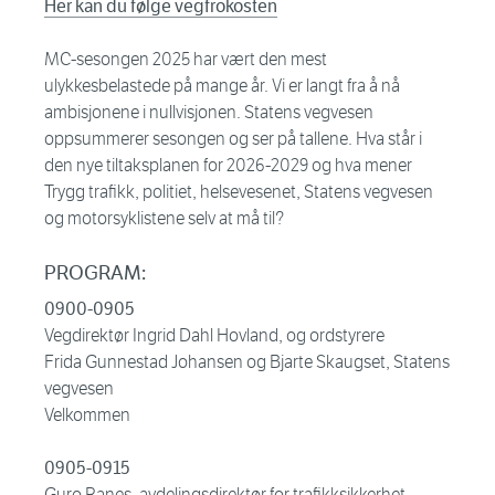
Her kan du følge vegfrokosten
MC­-sesongen 2025 har vært den mest
ulykkesbelastede på mange år. Vi er langt fra å nå
ambisjonene i nullvisjonen. Statens vegvesen
oppsummerer sesongen og ser på tallene. Hva står i
den nye tiltaksplanen for 2026-2029 og hva mener
Trygg trafikk, politiet, helsevesenet, Statens vegvesen
og motorsyklistene selv at må til?
PROGRAM:
0900-0905
Vegdirektør Ingrid Dahl Hovland, og ordstyrere
Frida Gunnestad Johansen og Bjarte Skaugset, Statens
vegvesen
Velkommen
0905-0915
Guro Ranes, avdelingsdirektør for trafikksikkerhet,