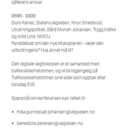
sjåførens ansvar
0945 - 1000
Guro Ranes, Statens vegvesen, Knut Smedsrud,
Utrykningspolitiet, Bård Morten Johansen, Trygg trafikk
og Arild Lind, NMCU
Paneldebatt om den nye tiltaksplanen – løser den
utfordringene? Hva annet må til?
Den digitale vegfrokosten er et samarbeid med
trafikksikkerhetstimen, og vil bli tilgjengelig på
Trafikksikkerhetstimen sine sider som opptak etter
torsdag 9.10.
Spørsmål om konferansen kan rettes til:
frida.gunnestad.johansen@vegvesen.no
benedicte.petersen@vegvesen.no