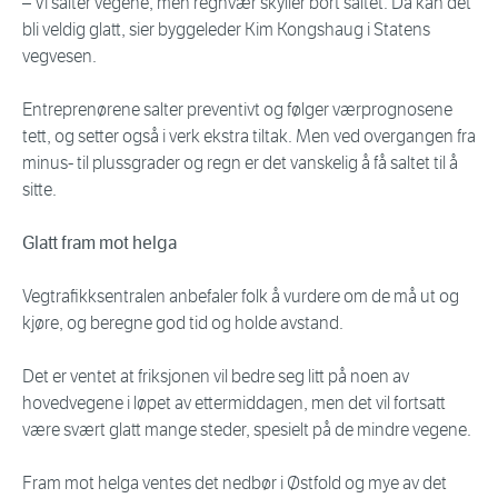
– Vi salter vegene, men regnvær skyller bort saltet. Da kan det
bli veldig glatt, sier byggeleder Kim Kongshaug i Statens
vegvesen.
Entreprenørene salter preventivt og følger værprognosene
tett, og setter også i verk ekstra tiltak. Men ved overgangen fra
minus- til plussgrader og regn er det vanskelig å få saltet til å
sitte.
Glatt fram mot helga
Vegtrafikksentralen anbefaler folk å vurdere om de må ut og
kjøre, og beregne god tid og holde avstand.
Det er ventet at friksjonen vil bedre seg litt på noen av
hovedvegene i løpet av ettermiddagen, men det vil fortsatt
være svært glatt mange steder, spesielt på de mindre vegene.
Fram mot helga ventes det nedbør i Østfold og mye av det