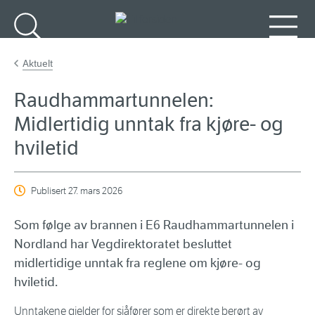
Gå til hovedinnhold
Søk
Meny
Aktuelt
Raudhammartunnelen:
Midlertidig unntak fra kjøre- og
hviletid
Publisert
27. mars 2026
Som følge av brannen i E6 Raudhammartunnelen i
Nordland har Vegdirektoratet besluttet
midlertidige unntak fra reglene om kjøre- og
hviletid.
Unntakene gjelder for sjåfører som er direkte berørt av