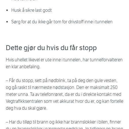
Husk å sikre last godt
Sørg for at du ikke går tom for drivstoff inne i tunnelen
Dette gjør du hvis du får stopp
Hvis uhellet likevel er ute inne i tunnelen, har tunnelforvalteren
en klar anbefaling.
– Får du stopp, sett på nødblink, ta på deg den gule vesten,
og gå raskt til nærmeste nødstasjon. Den er maksimalt 250
meter unna. Ta av telefonrøret, da er du i direkte kontakt med
Vegtrafikksentralen som vet akkurat hvor du er, og kan fortelle
deg hva du skal gjøre.
– Har du tilløp til brann og ikke har brannslokker i bilen, finner
du en brannslokker i nærmeste nødskap. Jo tidligere en brann