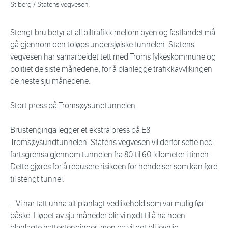
Stiberg / Statens vegvesen.
Stengt bru betyr at all biltrafikk mellom byen og fastlandet må
gå gjennom den toløps undersjøiske tunnelen. Statens
vegvesen har samarbeidet tett med Troms fylkeskommune og
politiet de siste månedene, for å planlegge trafikkavvlikingen
de neste sju månedene.
Stort press på Tromsøysundtunnelen
Brustenginga legger et ekstra press på E8
Tromsøysundtunnelen. Statens vegvesen vil derfor sette ned
fartsgrensa gjennom tunnelen fra 80 til 60 kilometer i timen.
Dette gjøres for å redusere risikoen for hendelser som kan føre
til stengt tunnel.
– Vi har tatt unna alt planlagt vedlikehold som var mulig før
påske. I løpet av sju måneder blir vi nødt til å ha noen
planlagte nattestenginger, men da vil det bli jevnlig