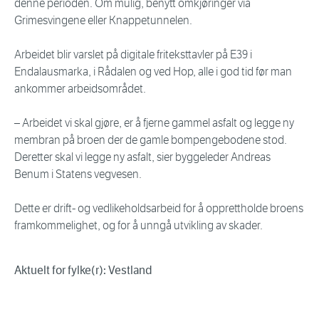
denne perioden. Om mulig, benytt omkjøringer via
Grimesvingene eller Knappetunnelen.
Arbeidet blir varslet på digitale friteksttavler på E39 i
Endalausmarka, i Rådalen og ved Hop, alle i god tid før man
ankommer arbeidsområdet.
– Arbeidet vi skal gjøre, er å fjerne gammel asfalt og legge ny
membran på broen der de gamle bompengebodene stod.
Deretter skal vi legge ny asfalt, sier byggeleder Andreas
Benum i Statens vegvesen.
Dette er drift- og vedlikeholdsarbeid for å opprettholde broens
framkommelighet, og for å unngå utvikling av skader.
Aktuelt for fylke(r): Vestland