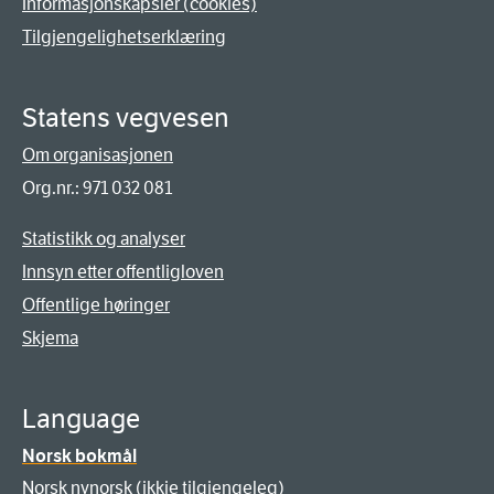
Informasjonskapsler (cookies)
Tilgjengelighetserklæring
Statens vegvesen
Om organisasjonen
Org.nr.: 971 032 081
Statistikk og analyser
Innsyn etter offentligloven
Offentlige høringer
Skjema
Language
Norsk bokmål
Norsk nynorsk (ikkje tilgjengeleg)