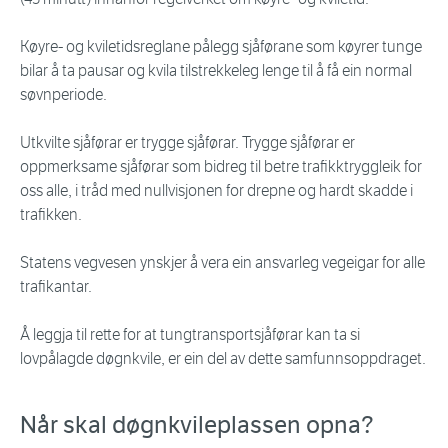
Køyre- og kviletidsreglane pålegg sjåførane som køyrer tunge
bilar å ta pausar og kvila tilstrekkeleg lenge til å få ein normal
søvnperiode.
Utkvilte sjåførar er trygge sjåførar. Trygge sjåførar er
oppmerksame sjåførar som bidreg til betre trafikktryggleik for
oss alle, i tråd med nullvisjonen for drepne og hardt skadde i
trafikken.
Statens vegvesen ynskjer å vera ein ansvarleg vegeigar for alle
trafikantar.
Å leggja til rette for at tungtransportsjåførar kan ta si
lovpålagde døgnkvile, er ein del av dette samfunnsoppdraget.
Når skal døgnkvileplassen opna?