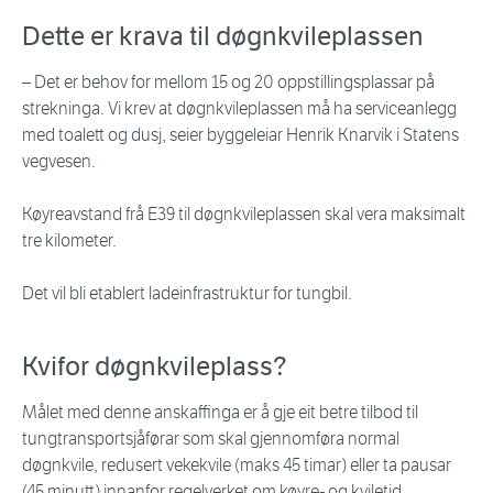
Dette er krava til døgnkvileplassen
– Det er behov for mellom 15 og 20 oppstillingsplassar på
strekninga. Vi krev at døgnkvileplassen må ha serviceanlegg
med toalett og dusj, seier byggeleiar Henrik Knarvik i Statens
vegvesen.
Køyreavstand frå E39 til døgnkvileplassen skal vera maksimalt
tre kilometer.
Det vil bli etablert ladeinfrastruktur for tungbil.
Kvifor døgnkvileplass?
Målet med denne anskaffinga er å gje eit betre tilbod til
tungtransportsjåførar som skal gjennomføra normal
døgnkvile, redusert vekekvile (maks 45 timar) eller ta pausar
(45 minutt) innanfor regelverket om køyre- og kviletid.