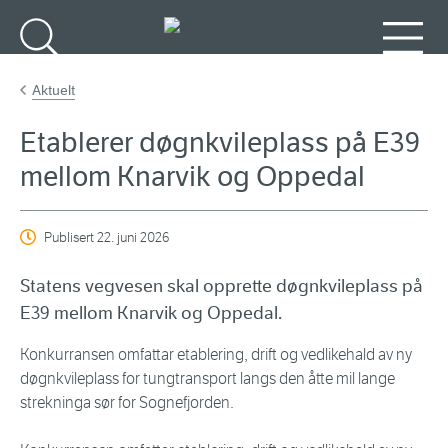
Gå til hovedinnhold
Søk
Meny
Aktuelt
Etablerer døgnkvileplass på E39
mellom Knarvik og Oppedal
Publisert
22. juni 2026
Statens vegvesen skal opprette døgnkvileplass på
E39 mellom Knarvik og Oppedal.
Konkurransen omfattar etablering, drift og vedlikehald av ny
døgnkvileplass for tungtransport langs den åtte mil lange
strekninga sør for Sognefjorden.