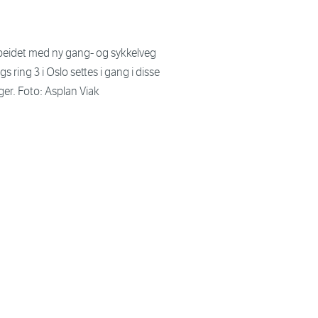
beidet med ny gang- og sykkelveg
gs ring 3 i Oslo settes i gang i disse
er. Foto: Asplan Viak