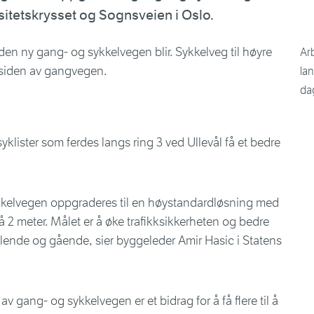
itetskrysset og Sognsveien i Oslo.
Ar
lan
dag
yklister som ferdes langs ring 3 ved Ullevål få et bedre
kkelvegen oppgraderes til en høystandardløsning med
 2 meter. Målet er å øke trafikksikkerheten og bedre
ende og gående, sier byggeleder Amir Hasic i Statens
v gang- og sykkelvegen er et bidrag for å få flere til å