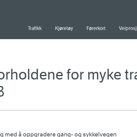
old
Trafikk
Kjøretøy
Førerkort
Veiprosj
orholdene for myke tr
3
ang med å oppgradere gang- og sykkelvegen