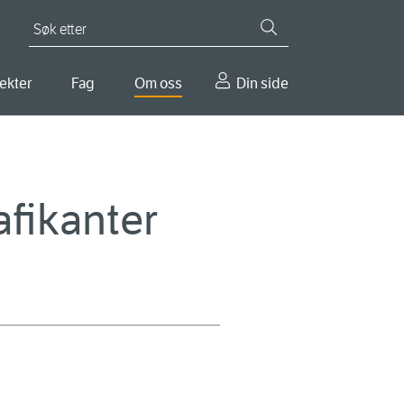
Søk etter
ekter
Fag
Om oss
Din side
afikanter