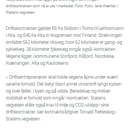
driftskontrakten som nå er ute i markedet. Foto: Foto: Jarle Wæhler /
Statens vegvesen
Driftskontrakten gjelder E6 fra Skibotn i Troms til Leirbotnvann
i Alta, og E45 fra Alta til riksgrensen mot Finland. Strekningen
omfatter 562 kilometer riksveg, hvor 62 kilometer er gang- og
sykkelveg. 18 kilometer fylkesveg inngår også i kontrakten.
Vegene ligger i kommunene Storfjord, Kåfjord, Nordreisa,
Kvænangen, Alta og Kautokeino.
– Driftsentreprenøren skal holde vegene åpne under svært
varierte forhold. Det betyr blant annet vinterdrift langs kysten
og over fjellet, i byen og på vidda. Beredskap og militær
mobilitet er forhold som inngår i kontrakten. Statens
vegvesen stiller også krav til miljø og CO2-utslipp i sine
driftskontrakter, sier kontraktsrådgiver Torvald Tretteskog i
Statens vegvesen.