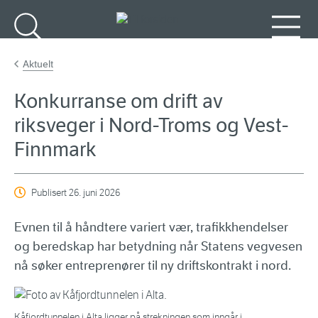
Gå til hovedinnhold
Søk
Meny
Aktuelt
Konkurranse om drift av
riksveger i Nord-Troms og Vest-
Finnmark
Publisert
26. juni 2026
Evnen til å håndtere variert vær, trafikkhendelser
og beredskap har betydning når Statens vegvesen
nå søker entreprenører til ny driftskontrakt i nord.
Kåfjordtunnelen i Alta ligger på strekningen som inngår i