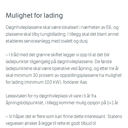
Mulighet for lading
Døgnhvileplassene skal være lokalisert i nærheten av E6, og
plassene skal tilby tungbillading. I tillegg skal det blant annet
etableres serviceanlegg med toalett og dusj.
– I tråd med det grønne skiftet legger vi opp til at det blir
ladepunkter tilgjengelig på døgnhvileplassene. De første
ladepunktene skal være operative ved åpning, og etter tre år
skal minimum 30 prosent av oppstillingsplassene ha mulighet
for lading (minimum 100 kW), forklarer Aas.
Leieavtalen for ny døgnhvileplass vil vare i ti år fra
åpningstidspunktet, i tillegg kommer mulig opsjon på 1+1 år.
– Vi håper det er flere som kan finne dette interessant. Statens
vegvesen ønsker å legge til rette et godt tilbud til