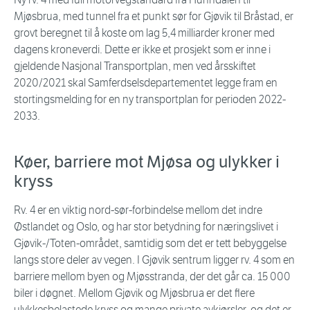
Mjøsbrua, med tunnel fra et punkt sør for Gjøvik til Bråstad, er
grovt beregnet til å koste om lag 5,4 milliarder kroner med
dagens kroneverdi. Dette er ikke et prosjekt som er inne i
gjeldende Nasjonal Transportplan, men ved årsskiftet
2020/2021 skal Samferdselsdepartementet legge fram en
stortingsmelding for en ny transportplan for perioden 2022-
2033.
Køer, barriere mot Mjøsa og ulykker i
kryss
Rv. 4 er en viktig nord-sør-forbindelse mellom det indre
Østlandet og Oslo, og har stor betydning for næringslivet i
Gjøvik-/Toten-området, samtidig som det er tett bebyggelse
langs store deler av vegen. I Gjøvik sentrum ligger rv. 4 som en
barriere mellom byen og Mjøsstranda, der det går ca. 15 000
biler i døgnet. Mellom Gjøvik og Mjøsbrua er det flere
ulykkesbelastede kryss og mange private avkjørsler, og det er