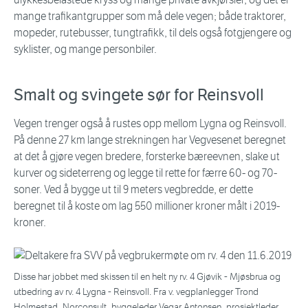
mange trafikantgrupper som må dele vegen; både traktorer,
mopeder, rutebusser, tungtrafikk, til dels også fotgjengere og
syklister, og mange personbiler.
Smalt og svingete sør for Reinsvoll
Vegen trenger også å rustes opp mellom Lygna og Reinsvoll.
På denne 27 km lange strekningen har Vegvesenet beregnet
at det å gjøre vegen bredere, forsterke bæreevnen, slake ut
kurver og sideterreng og legge til rette for færre 60- og 70-
soner. Ved å bygge ut til 9 meters vegbredde, er dette
beregnet til å koste om lag 550 millioner kroner målt i 2019-
kroner.
Disse har jobbet med skissen til en helt ny rv. 4 Gjøvik - Mjøsbrua og
utbedring av rv. 4 Lygna - Reinsvoll. Fra v. vegplanlegger Trond
Holmestad, Norconsult, byggeleder Vegar Antonsen, prosjektleder