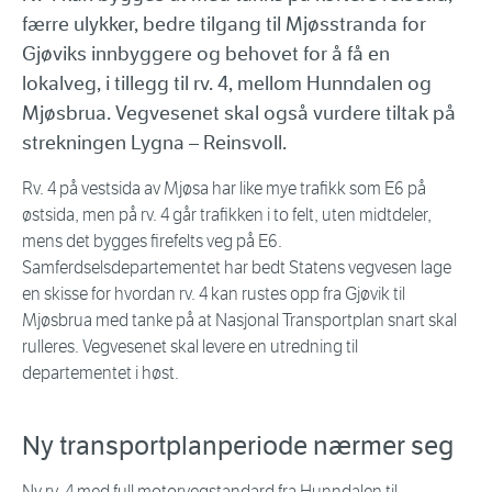
færre ulykker, bedre tilgang til Mjøsstranda for
Gjøviks innbyggere og behovet for å få en
lokalveg, i tillegg til rv. 4, mellom Hunndalen og
Mjøsbrua. Vegvesenet skal også vurdere tiltak på
strekningen Lygna – Reinsvoll.
Rv. 4 på vestsida av Mjøsa har like mye trafikk som E6 på
østsida, men på rv. 4 går trafikken i to felt, uten midtdeler,
mens det bygges firefelts veg på E6.
Samferdselsdepartementet har bedt Statens vegvesen lage
en skisse for hvordan rv. 4 kan rustes opp fra Gjøvik til
Mjøsbrua med tanke på at Nasjonal Transportplan snart skal
rulleres. Vegvesenet skal levere en utredning til
departementet i høst.
Ny transportplanperiode nærmer seg
Ny rv. 4 med full motorvegstandard fra Hunndalen til