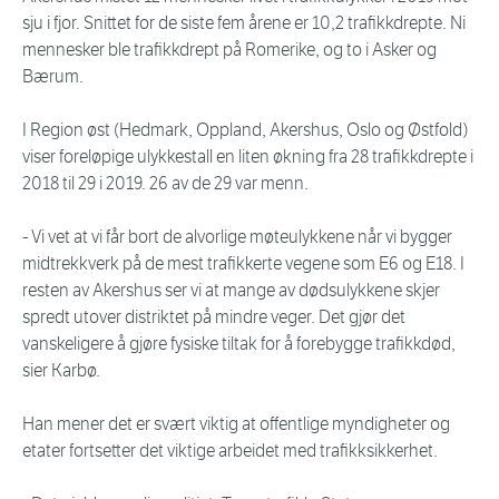
sju i fjor. Snittet for de siste fem årene er 10,2 trafikkdrepte. Ni
mennesker ble trafikkdrept på Romerike, og to i Asker og
Bærum.
I Region øst (Hedmark, Oppland, Akershus, Oslo og Østfold)
viser foreløpige ulykkestall en liten økning fra 28 trafikkdrepte i
2018 til 29 i 2019. 26 av de 29 var menn.
- Vi vet at vi får bort de alvorlige møteulykkene når vi bygger
midtrekkverk på de mest trafikkerte vegene som E6 og E18. I
resten av Akershus ser vi at mange av dødsulykkene skjer
spredt utover distriktet på mindre veger. Det gjør det
vanskeligere å gjøre fysiske tiltak for å forebygge trafikkdød,
sier Karbø.
Han mener det er svært viktig at offentlige myndigheter og
etater fortsetter det viktige arbeidet med trafikksikkerhet.