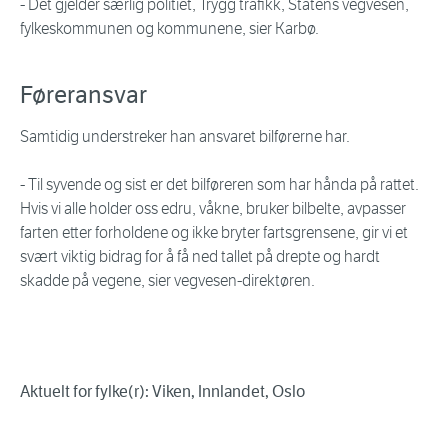
- Det gjelder særlig politiet, Trygg trafikk, Statens vegvesen,
fylkeskommunen og kommunene, sier Karbø.
Føreransvar
Samtidig understreker han ansvaret bilførerne har.
- Til syvende og sist er det bilføreren som har hånda på rattet.
Hvis vi alle holder oss edru, våkne, bruker bilbelte, avpasser
farten etter forholdene og ikke bryter fartsgrensene, gir vi et
svært viktig bidrag for å få ned tallet på drepte og hardt
skadde på vegene, sier vegvesen-direktøren.
Aktuelt for fylke(r): Viken, Innlandet, Oslo