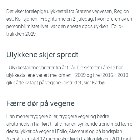
Det viser foreløpige ulykkestall fra Statens vegvesen, Region
øst. Kollisjonen i Frogntunnelen 2. juledag, hvor føreren av en
personbil mistet livet, var den eneste dødsulykken i Follo-
trafikken 2019.
Ulykkene skjer spredt
- Ulykkestallene varierer fra år til år. De siste fem årene har
ulykkestallene variert mellom en i 2019 og fire i 2016. I 2010
gikk åtte liv tapt på vegene i distriktet, sier Karbø.
Færre dør på vegene
Han mener tryggere biler, tryggere veger og bedre
akuttmedisin har ført til at vi har en synkende trend med færre
dødsulykker på vegene i Follo, Akershus og på landsplan. I
Akershus mistet 12 mennesker livet i trafikkulykker i 2019 mot