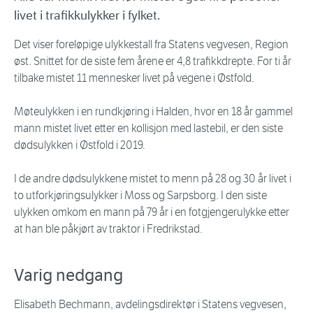
livet i trafikkulykker i fylket.
Det viser foreløpige ulykkestall fra Statens vegvesen, Region
øst. Snittet for de siste fem årene er 4,8 trafikkdrepte. For ti år
tilbake mistet 11 mennesker livet på vegene i Østfold.
Møteulykken i en rundkjøring i Halden, hvor en 18 år gammel
mann mistet livet etter en kollisjon med lastebil, er den siste
dødsulykken i Østfold i 2019.
I de andre dødsulykkene mistet to menn på 28 og 30 år livet i
to utforkjøringsulykker i Moss og Sarpsborg. I den siste
ulykken omkom en mann på 79 år i en fotgjengerulykke etter
at han ble påkjørt av traktor i Fredrikstad.
Varig nedgang
Elisabeth Bechmann, avdelingsdirektør i Statens vegvesen,