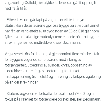
vegavdeling Østfold, sier ulykkestallene kan gå litt opp og litt
ned fra år til år.
- Ethvert liv som går tapt på vegene er ett liv for mye.
Statistikken de siste årene gjør oss trygge på at vi blant annet
har fått en varig effekt av utbyggingen av E6 og E18 gjennom
fylket hvor de alvorlige møteulykkene er borte på de utbygde
strekningene med midtrekkverk, sier Bechmann.
Vegvesenet i Østfold har også gjennomført flere mindre tiltak
for tryggere veger de senere årene med sikring av
fotgjengerfelt, utbedring av svinger, kryss, oppsetting av
siderekkverk, utretting av sideterreng, forsterket
midtoppmerking (rumlefelt) og innføring av forkjørsregulering
på en del strekninger.
- Statens vegvesen vil fortsette dette arbeidet i 2020, og har
fokus på sikkerhet for fotgjengere og syklister, sier Bechmann.