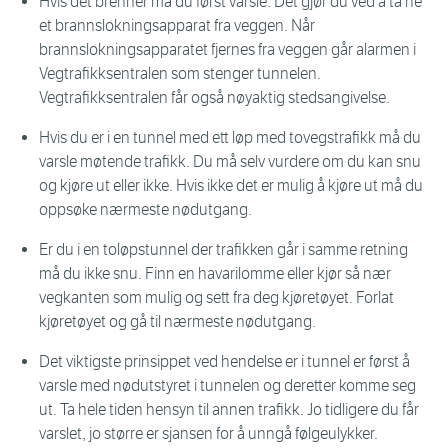
Hvis det brenner må du først varsle. Det gjør du ved å ta ne
et brannslokningsapparat fra veggen. Når
brannslokningsapparatet fjernes fra veggen går alarmen i
Vegtrafikksentralen som stenger tunnelen.
Vegtrafikksentralen får også nøyaktig stedsangivelse.
Hvis du er i en tunnel med ett løp med tovegstrafikk må du
varsle møtende trafikk. Du må selv vurdere om du kan snu
og kjøre ut eller ikke. Hvis ikke det er mulig å kjøre ut må du
oppsøke nærmeste nødutgang.
Er du i en toløpstunnel der trafikken går i samme retning
må du ikke snu. Finn en havarilomme eller kjør så nær
vegkanten som mulig og sett fra deg kjøretøyet. Forlat
kjøretøyet og gå til nærmeste nødutgang.
Det viktigste prinsippet ved hendelse er i tunnel er først å
varsle med nødutstyret i tunnelen og deretter komme seg
ut. Ta hele tiden hensyn til annen trafikk. Jo tidligere du får
varslet, jo større er sjansen for å unngå følgeulykker.