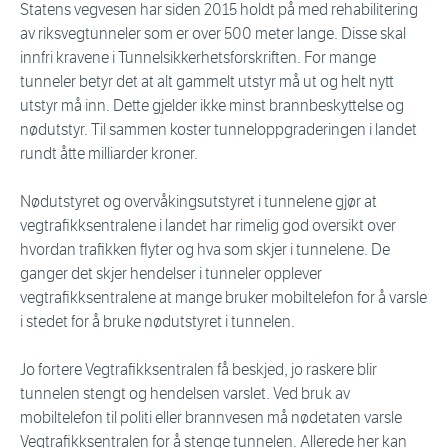
Statens vegvesen har siden 2015 holdt på med rehabilitering
av riksvegtunneler som er over 500 meter lange. Disse skal
innfri kravene i Tunnelsikkerhetsforskriften. For mange
tunneler betyr det at alt gammelt utstyr må ut og helt nytt
utstyr må inn. Dette gjelder ikke minst brannbeskyttelse og
nødutstyr. Til sammen koster tunneloppgraderingen i landet
rundt åtte milliarder kroner.
Nødutstyret og overvåkingsutstyret i tunnelene gjør at
vegtrafikksentralene i landet har rimelig god oversikt over
hvordan trafikken flyter og hva som skjer i tunnelene. De
ganger det skjer hendelser i tunneler opplever
vegtrafikksentralene at mange bruker mobiltelefon for å varsle
i stedet for å bruke nødutstyret i tunnelen.
Jo fortere Vegtrafikksentralen få beskjed, jo raskere blir
tunnelen stengt og hendelsen varslet. Ved bruk av
mobiltelefon til politi eller brannvesen må nødetaten varsle
Vegtrafikksentralen for å stenge tunnelen. Allerede her kan