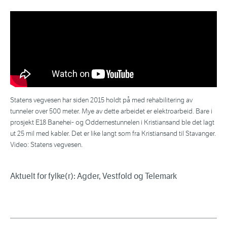
Statens vegvesen har siden 2015 holdt på med rehabilitering av
tunneler over 500 meter. Mye av dette arbeidet er elektroarbeid. Bare i
prosjekt E18 Banehei- og Oddernestunnelen i Kristiansand ble det lagt
ut 25 mil med kabler. Det er like langt som fra Kristiansand til Stavanger.
Video: Statens vegvesen.
Aktuelt for fylke(r): Agder, Vestfold og Telemark