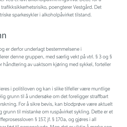
 trafikksikkerhetsrisiko, poengterer Vestgård. Det
iske sparkesykler i alkoholpåvirket tilstand.
nn
g er derfor underlagt bestemmelsene i
erer denne gruppen, med særlig vekt på vtrl. § 3 og §
 for håndtering av uaktsom kjøring med sykkel, forteller
eres i politiloven og kan i slike tilfeller være muntlige
elig grunn til å undersøke om det foreligger straffbart
rforskning. For å sikre bevis, kan blodprøve være aktuelt
ig grunn til mistanke om ruspåvirket sykling. Dette er et
eprosessloven § 157, jf. § 170a, og gjøres i all