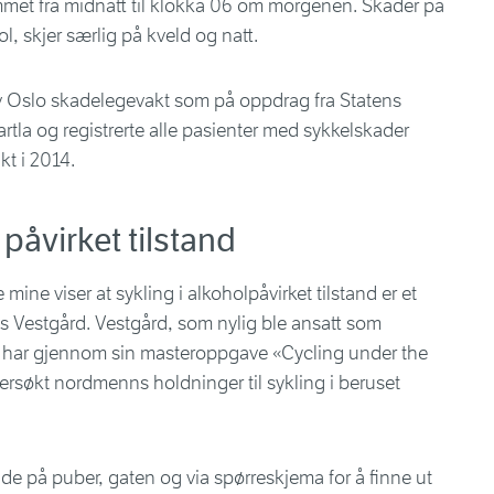
rommet fra midnatt til klokka 06 om morgenen. Skader på
ol, skjer særlig på kveld og natt.
av Oslo skadelegevakt som på oppdrag fra Statens
rtla og registrerte alle pasienter med sykkelskader
t i 2014.
 påvirket tilstand
ine viser at sykling i alkoholpåvirket tilstand er et
s Vestgård. Vestgård, som nylig ble ansatt som
t, har gjennom sin masteroppgave «Cycling under the
søkt nordmenns holdninger til sykling i beruset
de på puber, gaten og via spørreskjema for å finne ut