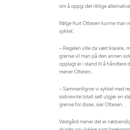
om å oppgi det riktige alternativet
Ifølge Kurt Ottesen kunne man re
sykkel.
– Regelen ville da vært klarere,
grense vil man på den annen side
opplagt er i stand til å håndtere
mener Otteren.
– Sammenligner vi sykkel med ren
sistnevnte totalt sett utgjør en st
grense for disse, sier Ottesen.
Vestgård mener det er nødvendig
skader og ulykker som forekommer