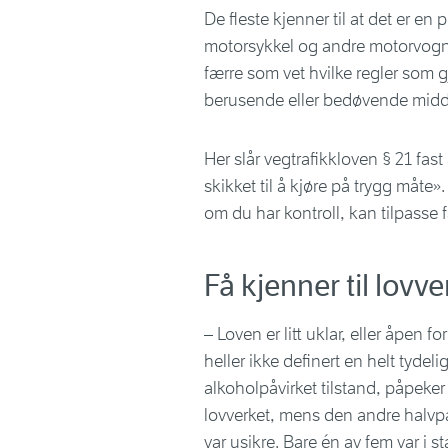
De fleste kjenner til at det er en
motorsykkel og andre motorvogner
færre som vet hvilke regler som gj
berusende eller bedøvende midd
Her slår vegtrafikkloven § 21 fas
skikket til å kjøre på trygg måte
om du har kontroll, kan tilpasse f
Få kjenner til lovve
– Loven er litt uklar, eller åpen f
heller ikke definert en helt tydelig
alkoholpåvirket tilstand, påpeker
lovverket, mens den andre halvpar
var usikre. Bare én av fem var i s