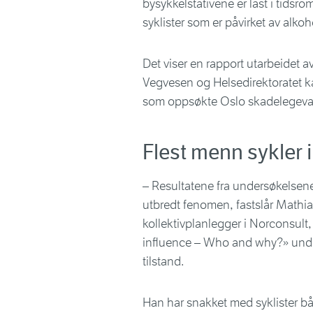
bysykkelstativene er låst i tids
syklister som er påvirket av alkoh
Det viser en rapport utarbeidet 
Vegvesen og Helsedirektoratet ka
som oppsøkte Oslo skadelegevak
Flest menn sykler i
– Resultatene fra undersøkelsene m
utbredt fenomen, fastslår Mathia
kollektivplanlegger i Norconsul
influence – Who and why?» under
tilstand.
Han har snakket med syklister bå