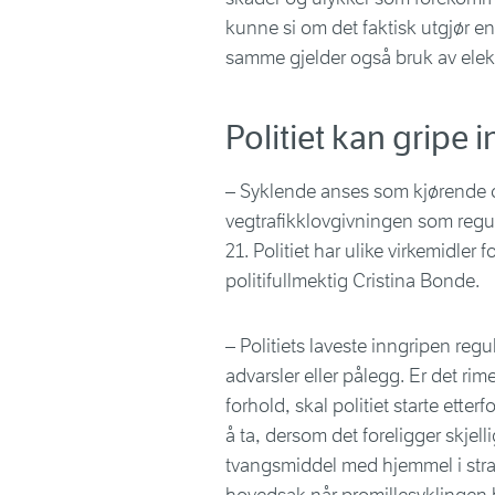
kunne si om det faktisk utgjør en
samme gjelder også bruk av elektr
Politiet kan gripe i
– Syklende anses som kjørende o
vegtrafikklovgivningen som regul
21. Politiet har ulike virkemidler
politifullmektig Cristina Bonde.
– Politiets laveste inngripen regul
advarsler eller pålegg. Er det rim
forhold, skal politiet starte ette
å ta, dersom det foreligger skjell
tvangsmiddel med hjemmel i straff