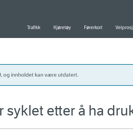
old
Trafikk
Kjøretøy
Førerkort
Veiprosj
19, og innholdet kan være utdatert.
ar syklet etter å ha dr