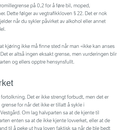
 promillegrense på 0,2 for å føre bil, moped,
. Dette følger av vegtrafikkloven § 22. Det er nok
elder når du sykler påvirket av alkohol eller annet
el.
t at kjøring ikke må finne sted når man «ikke kan anses
». Det er altså ingen eksakt grense, men vurderingen blir
arten og ellers opptre hensynsfullt.
rket
or fortolkning. Det er ikke strengt forbudt, men det er
 grense for når det ikke er tillatt å sykle i
 Vestgård. Om lag halvparten sa at de kjente til
ten enten sa at de ikke kjente lovverket, eller at de
tand til å peke ut hva loven faktisk sa når de ble bedt