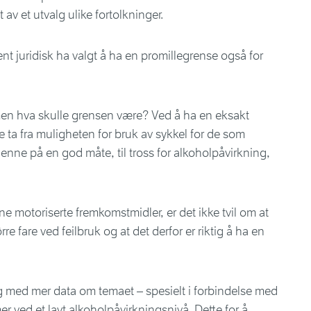
 av et utvalg ulike fortolkninger.
nt juridisk ha valgt å ha en promillegrense også for
 men hva skulle grensen være? Ved å ha en eksakt
 ta fra muligheten for bruk av sykkel for de som
 denne på en god måte, til tross for alkoholpåvirkning,
e motoriserte fremkomstmidler, er det ikke tvil om at
ørre fare ved feilbruk og at det derfor er riktig å ha en
 med mer data om temaet – spesielt i forbindelse med
 ved et lavt alkoholpåvirkningsnivå. Dette for å