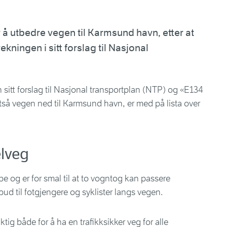
 å utbedre vegen til Karmsund havn, etter at
rekningen i sitt forslag til Nasjonal
 sitt forslag til Nasjonal transportplan (NTP) og «E134
så vegen ned til Karmsund havn, er med på lista over
lveg
e og er for smal til at to vogntog kan passere
ilbud til fotgjengere og syklister langs vegen.
tig både for å ha en trafikksikker veg for alle