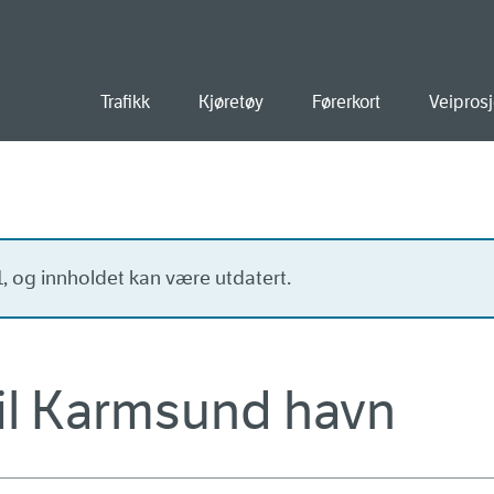
old
Trafikk
Kjøretøy
Førerkort
Veiprosj
21, og innholdet kan være utdatert.
til Karmsund havn