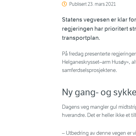
Publisert
23. mars 2021
Statens vegvesen er klar for
regjeringen har prioritert st
transportplan.
På fredag presenterte regjeringen
Helganeskrysset–arm Husøy», alt
samferdselsprosjektene.
Ny gang- og sykke
Dagens veg mangler gul midtstrip
hverandre. Det er heller ikke et t
– Utbedring av denne vegen er vik