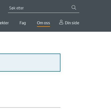
Søk etter
ekter
Fag
Om oss
Din side