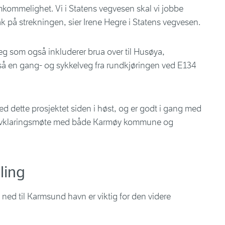
remkommelighet. Vi i Statens vegvesen skal vi jobbe
ak på strekningen, sier Irene Hegre i Statens vegvesen.
eg som også inkluderer brua over til Husøya,
å en gang- og sykkelveg fra rundkjøringen ved E134
d dette prosjektet siden i høst, og er godt i gang med
tt avklaringsmøte med både Karmøy kommune og
ling
ed til Karmsund havn er viktig for den videre