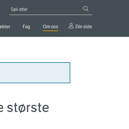
Søk etter
ekter
Fag
Om oss
Din side
e største