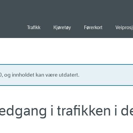
old
Trafikk
Kjøretøy
Førerkort
Veiprosj
20, og innholdet kan være utdatert.
edgang i trafikken i d