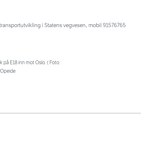
 transportutvikling i Statens vegvesen, mobil 91576765
kk på E18 inn mot Oslo. ( Foto:
 Opeide