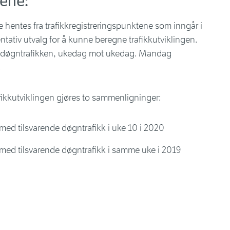
ene:
hentes fra trafikkregistreringspunktene som inngår i
entativ utvalg for å kunne beregne trafikkutviklingen.
v døgntrafikken, ukedag mot ukedag. Mandag
.
rafikkutviklingen gjøres to sammenligninger:
ed tilsvarende døgntrafikk i uke 10 i 2020
ed tilsvarende døgntrafikk i samme uke i 2019