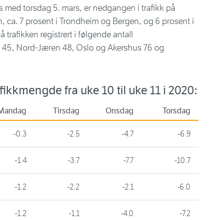
 med torsdag 5. mars, er nedgangen i trafikk på
 ca. 7 prosent i Trondheim og Bergen, og 6 prosent i
trafikken registrert i følgende antall
en 45, Nord-Jæren 48, Oslo og Akershus 76 og
fikkmengde fra uke 10 til uke 11 i 2020:
Mandag
Tirsdag
Onsdag
Torsdag
-0.3
-2.5
-4.7
-6.9
-1.4
-3.7
-7.7
-10.7
-1.2
-2.2
-2.1
-6.0
-1.2
-1.1
-4.0
-7.2