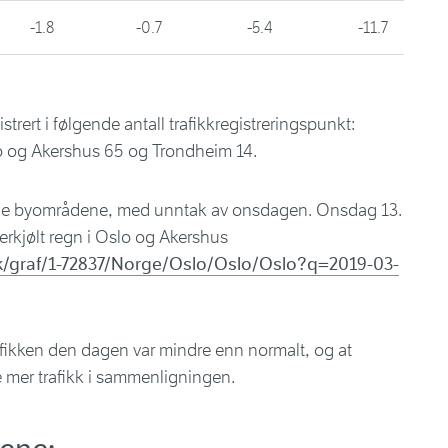
-1.8
-0.7
-5.4
-11.7
strert i følgende antall trafikkregistreringspunkt:
 og Akershus 65 og Trondheim 14.
lle byområdene, med unntak av onsdagen. Onsdag 13.
erkjølt regn i Oslo og Akershus
kk/graf/1-72837/Norge/Oslo/Oslo/Oslo?q=2019-03-
trafikken den dagen var mindre enn normalt, og at
 mer trafikk i sammenligningen.