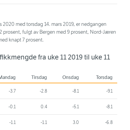
rs 2020 med torsdag 14. mars 2019, er nedgangen
12 prosent, fulgt av Bergen med 9 prosent, Nord-Jæren
ed knapt 7 prosent.
afikkmengde fra uke 11 2019 til uke 11
Mandag
Tirsdag
Onsdag
Torsdag
-3.7
-2.8
-8.1
-9.1
-0.1
0.4
-5.1
-8.1
-1.1
-1.1
3.0
-6.8