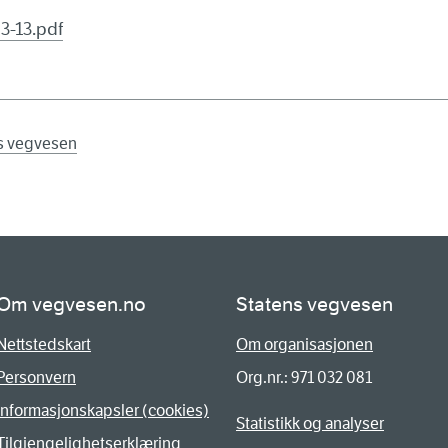
3-13.pdf
ns vegvesen
Om vegvesen.no
Statens vegvesen
Nettstedskart
Om organisasjonen
Personvern
Org.nr.: 971 032 081
Informasjonskapsler (cookies)
Statistikk og analyser
Tilgjengelighetserklæring