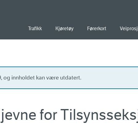
old
Trafikk
Kjøretøy
Førerkort
Veiprosj
19, og innholdet kan være utdatert.
 jevne for Tilsynsseks