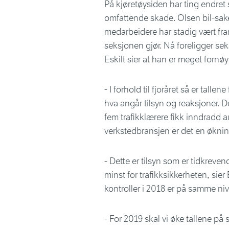
På kjøretøysiden har ting endret
omfattende skade. Olsen bil-saken
medarbeidere har stadig vært fra
seksjonen gjør. Nå foreligger sek
Eskilt sier at han er meget fornø
- I forhold til fjoråret så er tall
hva angår tilsyn og reaksjoner. De
fem trafikklærere fikk inndradd au
verkstedbransjen er det en øknin
- Dette er tilsyn som er tidkreven
minst for trafikksikkerheten, sier 
kontroller i 2018 er på samme niv
- For 2019 skal vi øke tallene på