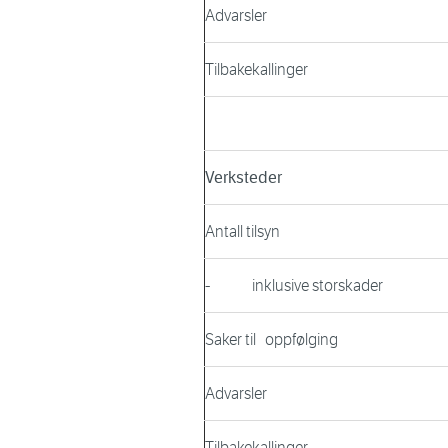
Advarsler
Tilbakekallinger
Verksteder
Antall tilsyn
- inklusive storskader
Saker til oppfølging
Advarsler
Tilbakekallinger