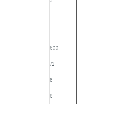
600
71
8
6