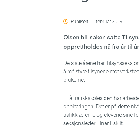
Publisert
11. februar 2019
Olsen bil-saken satte Tilsyn
opprettholdes nå fra år til år
De siste årene har Tilsynsseksjo
å målstyre tilsynene mot verksted
brukerne.
- På trafikkskolesiden har arbeidet
opplæringen. Det er på dette nivå
trafikklærerne og elevene sine fer
seksjonsleder Einar Eskilt.