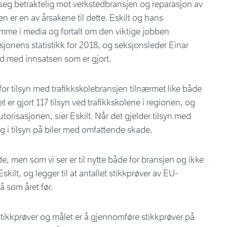
 seg betraktelig mot verkstedbransjen og reparasjon av
 er en av årsakene til dette. Eskilt og hans
mme i media og fortalt om den viktige jobben
sjonens statistikk for 2018, og seksjonsleder Einar
yd med innsatsen som er gjort.
ene for tilsyn med trafikkskolebransjen tilnærmet like både
t er gjort 117 tilsyn ved trafikkskolene i regionen, og
torisasjonen, sier Eskilt. Når det gjelder tilsyn med
g i tilsyn på biler med omfattende skade.
de, men som vi ser er til nytte både for bransjen og ikke
Eskilt, og legger til at antallet stikkprøver av EU-
å som året før.
 stikkprøver og målet er å gjennomføre stikkprøver på