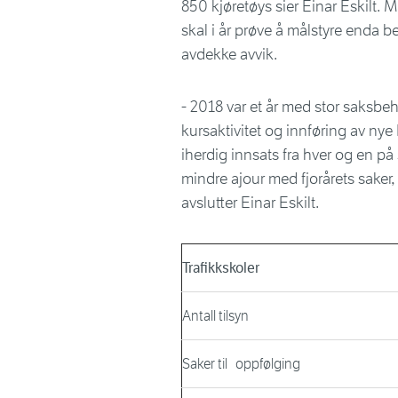
850 kjøretøys sier Einar Eskilt. 
skal i år prøve å målstyre enda b
avdekke avvik.
- 2018 var et år med stor saksbe
kursaktivitet og innføring av ny
iherdig innsats fra hver og en på 
mindre ajour med fjorårets saker, 
avslutter Einar Eskilt.
Trafikkskoler
Antall tilsyn
Saker til oppfølging