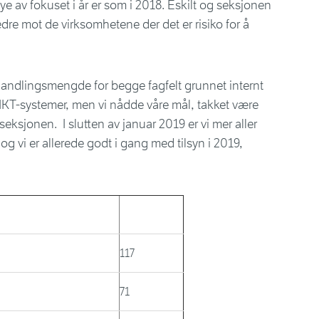
Mye av fokuset i år er som i 2018. Eskilt og seksjonen
edre mot de virksomhetene der det er risiko for å
handlingsmengde for begge fagfelt grunnet internt
e IKT-systemer, men vi nådde våre mål, takket være
seksjonen. I slutten av januar 2019 er vi mer aller
og vi er allerede godt i gang med tilsyn i 2019,
117
71