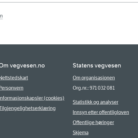
en
Om vegvesen.no
Statens vegvesen
Nettstedskart
Om organisasjonen
Personvern
Org.nr.: 971 032 081
Informasjonskapsler (cookies)
Statistikk og analyser
Tilgjengelighetserklæring
Innsyn etter offentligloven
Offentlige høringer
Skjema