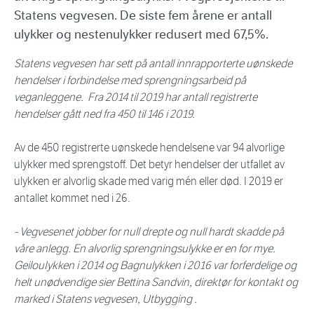
Statens vegvesen. De siste fem årene er antall
ulykker og nestenulykker redusert med 67,5%.
Statens vegvesen har sett på antall innrapporterte uønskede
hendelser i forbindelse med sprengningsarbeid på
veganleggene. Fra 2014 til 2019 har antall registrerte
hendelser gått ned fra 450 til 146 i 2019.
Av de 450 registrerte uønskede hendelsene var 94 alvorlige
ulykker med sprengstoff. Det betyr hendelser der utfallet av
ulykken er alvorlig skade med varig mén eller død. I 2019 er
antallet kommet ned i 26.
- Vegvesenet jobber for null drepte og null hardt skadde på
våre anlegg. En alvorlig sprengningsulykke er en for mye.
GeilouIykken i 2014 og Bagnulykken i 2016 var forferdelige og
helt unødvendige sier Bettina Sandvin, direktør for kontakt og
marked i Statens vegvesen, Utbygging .