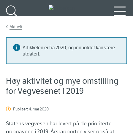
Gå til hovedinnhold
Søk
Meny
Aktuelt
Artikkelen er fra 2020, og innholdet kan være
utdatert.
Høy aktivitet og mye omstilling
for Vegvesenet i 2019
Publisert
4. mai 2020
Statens vegvesen har levert på de prioriterte
oppgavene i 2019. Årsrapporten viser også at