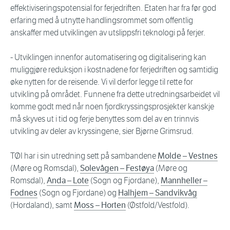
effektiviseringspotensial for ferjedriften. Etaten har fra før god
erfaring med å utnytte handlingsrommet som offentlig
anskaffer med utviklingen av utslippsfri teknologi på ferjer.
- Utviklingen innenfor automatisering og digitalisering kan
muliggjøre reduksjon i kostnadene for ferjedriften og samtidig
øke nytten for de reisende. Vi vil derfor legge til rette for
utvikling på området. Funnene fra dette utredningsarbeidet vil
komme godt med når noen fjordkryssingsprosjekter kanskje
må skyves ut i tid og ferje benyttes som del av en trinnvis
utvikling av deler av kryssingene, sier Bjørne Grimsrud.
TØI har i sin utredning sett på sambandene
Molde – Vestnes
(Møre og Romsdal),
Solevågen – Festøya
(Møre og
Romsdal),
Anda – Lote
(Sogn og Fjordane),
Mannheller –
Fodnes
(Sogn og Fjordane) og
Halhjem – Sandvikvåg
(Hordaland), samt
Moss – Horten
(Østfold/Vestfold).