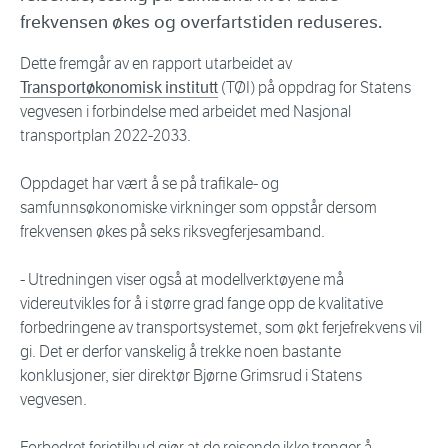
frekvensen økes og overfartstiden reduseres.
Dette fremgår av en rapport utarbeidet av
Transportøkonomisk institutt
(TØI) på oppdrag for Statens
vegvesen i forbindelse med arbeidet med Nasjonal
transportplan 2022-2033.
Oppdaget har vært å se på trafikale- og
samfunnsøkonomiske virkninger som oppstår dersom
frekvensen økes på seks riksvegferjesamband.
- Utredningen viser også at modellverktøyene må
videreutvikles for å i større grad fange opp de kvalitative
forbedringene av transportsystemet, som økt ferjefrekvens vil
gi. Det er derfor vanskelig å trekke noen bastante
konklusjoner, sier direktør Bjørne Grimsrud i Statens
vegvesen.
Forbedret ferjetilbud gjør at de reisende ikke trenger å