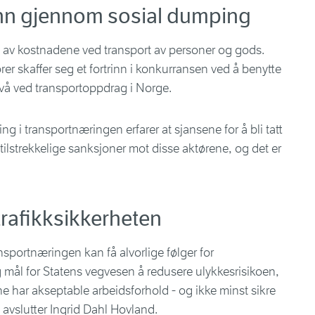
nn gjennom sosial dumping
del av kostnadene ved transport av personer og gods.
rer skaffer seg et fortrinn i konkurransen ved å benytte
ivå ved transportoppdrag i Norge.
ng i transportnæringen erfarer at sjansene for å bli tatt
 tilstrekkelige sanksjoner mot disse aktørene, og det er
rafikksikkerheten
ansportnæringen kan få alvorlige følger for
tig mål for Statens vegvesen å redusere ulykkesrisikoen,
ene har akseptable arbeidsforhold - og ikke minst sikre
avslutter Ingrid Dahl Hovland.