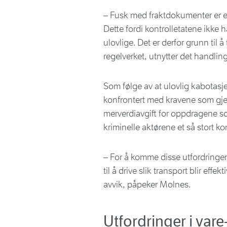
– Fusk med fraktdokumenter er en
Dette fordi kontrolletatene ikke h
ulovlige. Det er derfor grunn til å
regelverket, utnytter det handli
Som følge av at ulovlig kabotasje 
konfrontert med kravene som gjeld
merverdiavgift for oppdragene so
kriminelle aktørene et så stort ko
– For å komme disse utfordringen
til å drive slik transport blir effe
avvik, påpeker Molnes.
Utfordringer i var