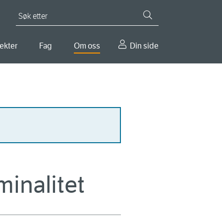
Søk etter
ekter
Fag
Om oss
Din side
minalitet