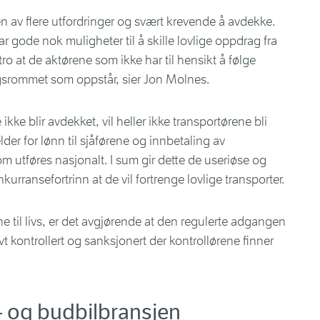
 av flere utfordringer og svært krevende å avdekke.
ar gode nok muligheter til å skille lovlige oppdrag fra
 tro at de aktørene som ikke har til hensikt å følge
ngsrommet som oppstår, sier Jon Molnes.
ikke blir avdekket, vil heller ikke transportørene bli
er for lønn til sjåførene og innbetaling av
m utføres nasjonalt. I sum gir dette de useriøse og
nkurransefortrinn at de vil fortrenge lovlige transporter.
e til livs, er det avgjørende at den regulerte adgangen
ktivt kontrollert og sanksjonert der kontrollørene finner
e- og budbilbransjen