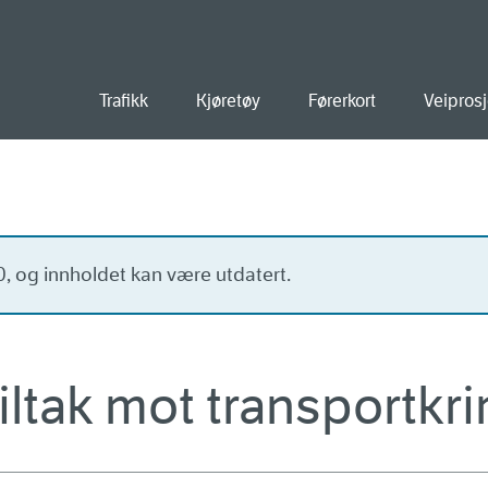
old
Trafikk
Kjøretøy
Førerkort
Veiprosj
20, og innholdet kan være utdatert.
 tiltak mot transportkri