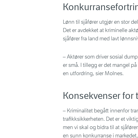
Konkurransefortri
Lønn til sjåfører utgjør en stor 
Det er avdekket at kriminelle aktø
sjåfører fra land med lavt lønnsn
– Aktører som driver sosial dumpi
er små. I tillegg er det mangel på
en utfordring, sier Molnes.
Konsekvenser for t
– Kriminalitet begått innenfor tr
trafikksikkerheten. Det er et vik
men vi skal og bidra til at sjåfør
en sunn konkurranse i markedet, 