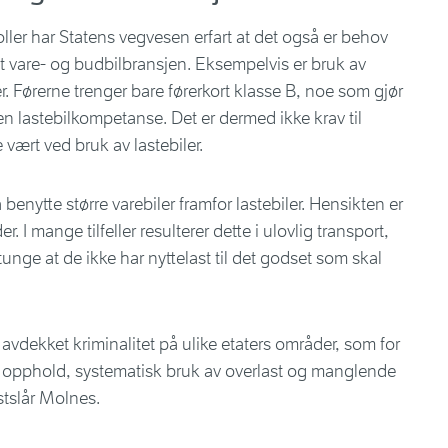
oller har Statens vegvesen erfart at det også er behov
 vare- og budbilbransjen. Eksempelvis er bruk av
er. Førerne trenger bare førerkort klasse B, noe som gjør
ten lastebilkompetanse. Det er dermed ikke krav til
e vært ved bruk av lastebiler.
 benytte større varebiler framfor lastebiler. Hensikten er
 I mange tilfeller resulterer dette i ulovlig transport,
 tunge at de ikke har nyttelast til det godset som skal
 avdekket kriminalitet på ulike etaters områder, som for
 opphold, systematisk bruk av overlast og manglende
astslår Molnes.