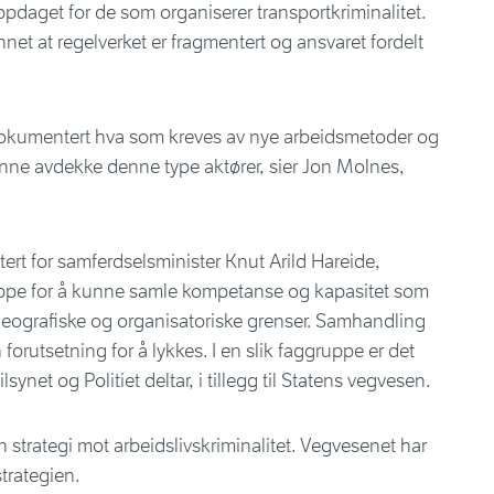
i oppdaget for de som organiserer transportkriminalitet.
nnet at regelverket er fragmentert og ansvaret fordelt
dokumentert hva som kreves av nye arbeidsmetoder og
 kunne avdekke denne type aktører, sier Jon Molnes,
tert for samferdselsminister Knut Arild Hareide,
ruppe for å kunne samle kompetanse og kapasitet som
geografiske og organisatoriske grenser. Samhandling
forutsetning for å lykkes. I en slik faggruppe er det
lsynet og Politiet deltar, i tillegg til Statens vegvesen.
n strategi mot arbeidslivskriminalitet. Vegvesenet har
strategien.