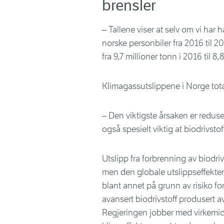
brensler
– Tallene viser at selv om vi har 
norske personbiler fra 2016 til 2
fra 9,7 millioner tonn i 2016 til 8
Klimagassutslippene i Norge total
– Den viktigste årsaken er redusert
også spesielt viktig at biodrivsto
Utslipp fra forbrenning av biodriv
men den globale utslippseffekten 
blant annet på grunn av risiko fo
avansert biodrivstoff produsert av
Regjeringen jobber med virkemidl