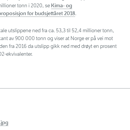
illioner tonn i 2020, se
Kima- og
roposisjon for budsjettåret 2018
.
e utslippene ned fra ca. 53,3 til 52,4 millioner tonn,
kant av 900 000 tonn og viser at Norge er på vei mot
den fra 2016 da utslipp gikk ned med drøyt en prosent
O2-ekvivalenter.
.jpg