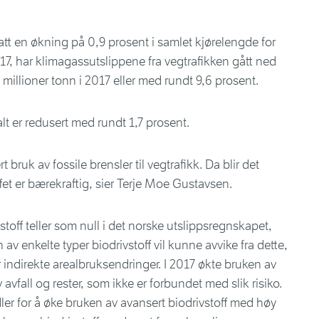
hatt en økning på 0,9 prosent i samlet kjørelengde for
017, har klimagassutslippene fra vegtrafikken gått ned
,8 millioner tonn i 2017 eller med rundt 9,6 prosent.
t er redusert med rundt 1,7 prosent.
 bruk av fossile brensler til vegtrafikk. Da blir det
ffet er bærekraftig, sier Terje Moe Gustavsen.
stoff teller som null i det norske utslippsregnskapet,
av enkelte typer biodrivstoff vil kunne avvike fra dette,
r indirekte arealbruksendringer. I 2017 økte bruken av
 avfall og rester, som ikke er forbundet med slik risiko.
er for å øke bruken av avansert biodrivstoff med høy