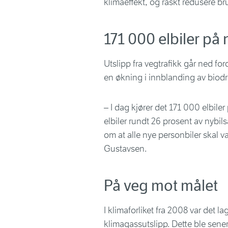
klimaeffekt, og raskt redusere br
171 000 elbiler på
Utslipp fra vegtrafikk går ned for
en økning i innblanding av biodri
– I dag kjører det 171 000 elbiler
elbiler rundt 26 prosent av nybilsa
om at alle nye personbiler skal v
Gustavsen.
På veg mot målet
I klimaforliket fra 2008 var det l
klimagassutslipp. Dette ble sener