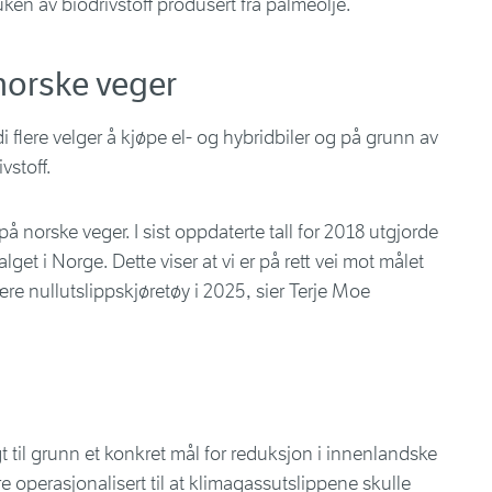
uken av biodrivstoff produsert fra palmeolje.
 norske veger
di flere velger å kjøpe el- og hybridbiler og på grunn av
vstoff.
 på norske veger. I sist oppdaterte tall for 2018 utgjorde
lget i Norge. Dette viser at vi er på rett vei mot målet
ære nullutslippskjøretøy i 2025, sier Terje Moe
agt til grunn et konkret mål for reduksjon i innenlandske
e operasjonalisert til at klimagassutslippene skulle