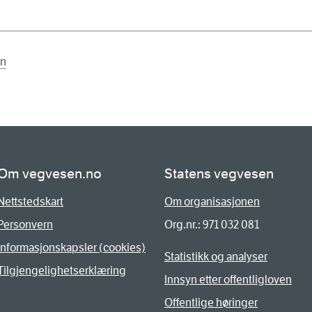
en
Om vegvesen.no
Statens vegvesen
Nettstedskart
Om organisasjonen
Personvern
Org.nr.: 971 032 081
Informasjonskapsler (cookies)
Statistikk og analyser
Tilgjengelighetserklæring
Innsyn etter offentligloven
Offentlige høringer