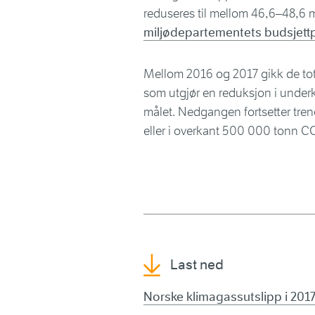
reduseres til mellom 46,6–48,6 m
miljødepartementets budsjettp
Mellom 2016 og 2017 gikk de total
som utgjør en reduksjon i under
målet. Nedgangen fortsetter tren
eller i overkant 500 000 tonn C
Last ned
Norske klimagassutslipp i 2017