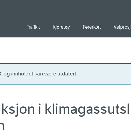
old
Trafikk
Kjøretøy
Førerkort
Veiprosj
18, og innholdet kan være utdatert.
uksjon i klimagassutsl
n