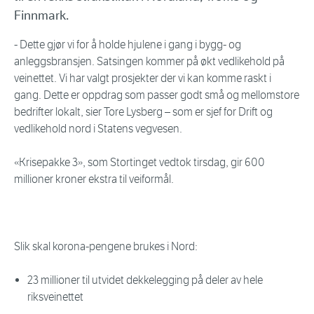
Finnmark.
- Dette gjør vi for å holde hjulene i gang i bygg- og
anleggsbransjen. Satsingen kommer på økt vedlikehold på
veinettet. Vi har valgt prosjekter der vi kan komme raskt i
gang. Dette er oppdrag som passer godt små og mellomstore
bedrifter lokalt, sier Tore Lysberg – som er sjef for Drift og
vedlikehold nord i Statens vegvesen.
«Krisepakke 3», som Stortinget vedtok tirsdag, gir 600
millioner kroner ekstra til veiformål.
Slik skal korona-pengene brukes i Nord:
23 millioner til utvidet dekkelegging på deler av hele
riksveinettet