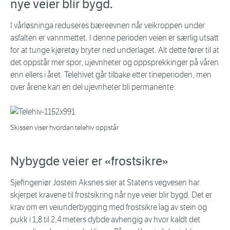
nye veier blir bygd.
I vårløsninga reduseres bæreevnen når veikroppen under
asfalten er vannmettet. I denne perioden veien er særlig utsatt
for at tunge kjøretøy bryter ned underlaget. Alt dette fører til at
det oppstår mer spor, ujevnheter og oppsprekkinger på våren
enn ellers i året. Telehivet går tilbake etter tineperioden, men
over årene kan en del ujevnheter bli permanente.
Skissen viser hvordan telehiv oppstår
Nybygde veier er «frostsikre»
Sjefingeniør Jostein Aksnes sier at Statens vegvesen har
skjerpet kravene til frostsikring når nye veier blir bygd. Det er
krav om en veiunderbygging med frostsikre lag av stein og
pukk i 1,8 til 2,4 meters dybde avhengig av hvor kaldt det