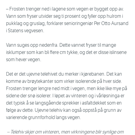
– Frosten trenger ned i lagene som vegen er bygget opp av.
Vann som fryser utvider seg ti prosent og fyller opp hulrom i
pukklag og gruslag, forklarer senioringeniør Per Otto Aursand
i Statens vegvesen.
Vann suges opp nedenfra. Dette vannet fryser til mange
isklumper som kan bli flere cm tykke, og det er disse islinsene
som hever vegen.
Det er det ujevne telehivet du merker i kjørebanen. Det kan
komme av brøytekanter som virker isolerende på hver side.
Frosten trenger lengre ned midt i vegen, men ikke like mye på
sidene der snø isolerer. I løpet av vinteren og i vårløsninga er
det typisk å se langsgående sprekker i asfaltdekket som en
følge av dette. Ujevne telehiv kan også oppstå på grunn av
varierende grunnforhold langs vegen.
– Telehiv skjer om vinteren, men virkningene blir synlige om