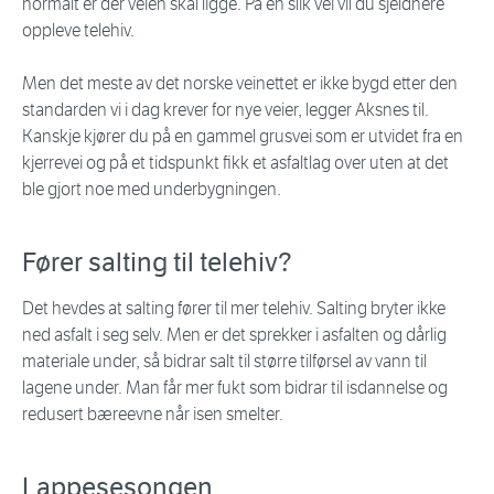
normalt er der veien skal ligge. På en slik vei vil du sjeldnere
oppleve telehiv.
Men det meste av det norske veinettet er ikke bygd etter den
standarden vi i dag krever for nye veier, legger Aksnes til.
Kanskje kjører du på en gammel grusvei som er utvidet fra en
kjerrevei og på et tidspunkt fikk et asfaltlag over uten at det
ble gjort noe med underbygningen.
Fører salting til telehiv?
Det hevdes at salting fører til mer telehiv. Salting bryter ikke
ned asfalt i seg selv. Men er det sprekker i asfalten og dårlig
materiale under, så bidrar salt til større tilførsel av vann til
lagene under. Man får mer fukt som bidrar til isdannelse og
redusert bæreevne når isen smelter.
Lappesesongen