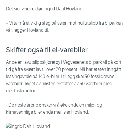
Det sier veidirektør Ingrid Dahl Hovland.
– Vi tar nå et viktig steg på veien mot nullutslipp fra bilparken
vår, legger Hovland til.
Skifter også til el-varebiler
Andelen lavutslippskjøretøy i Vegvesenets bilpark vil på kort
tid gå fra svært lav til over 20 prosent. Nå har etaten inngått
leasingavtale på 140 el-biler. I tillegg skal 50 fossildrevne
varebiler i løpet av høsten erstattes av 50 varebiler med
elektrisk motor.
- De neste årene ønsker vi å øke andelen miljø- og
klimavennlige biler enda mer, sier Hovland.