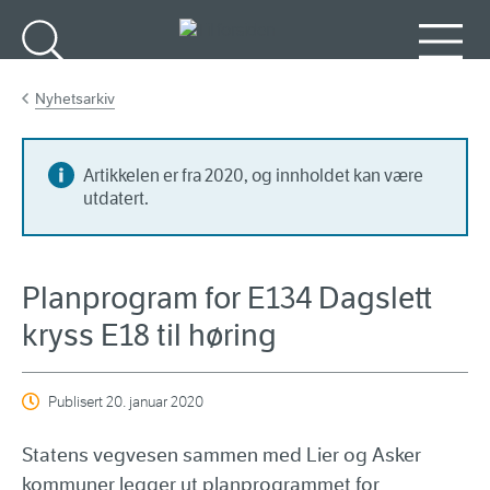
Gå til hovedinnhold
Søk
Meny
Nyhetsarkiv
Artikkelen er fra 2020, og innholdet kan være
utdatert.
Planprogram for E134 Dagslett
kryss E18 til høring
Publisert
20. januar 2020
Statens vegvesen sammen med Lier og Asker
kommuner legger ut planprogrammet for