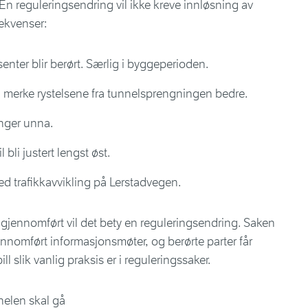
En reguleringsendring vil ikke kreve innløsning av
sekvenser:
nter blir berørt. Særlig i byggeperioden.
 merke rystelsene fra tunnelsprengningen bedre.
nger unna.
 bli justert lengst øst.
ed trafikkavvikling på Lerstadvegen.
 gjennomført vil det bety en reguleringsendring. Saken
gjennomført informasjonsmøter, og berørte parter får
 slik vanlig praksis er i reguleringssaker.