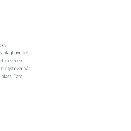
e av
planlagt bygget
t krever en
ir fylt over når
plass. Foto: