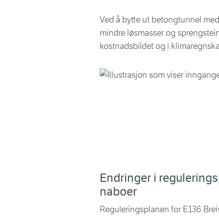
Ved å bytte ut betongtunnel med f
mindre løsmasser og sprengstein s
kostnadsbildet og i klimaregnska
Endringer i regulering
naboer
Reguleringsplanen for E136 Breivi