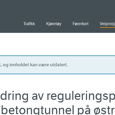
old
Trafikk
Kjøretøy
Førerkort
Veiprosj
21, og innholdet kan være utdatert.
dring av reguleringsp
betongtunnel på østr