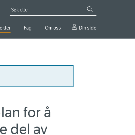
Søk etter
ekter
Fag
Om oss
Din side
lan for å
e del av