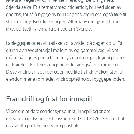
føre til at vegen vil komme nærmere, og i berøring med,
Stjørdalselva. Et alternativ med midlertidig bru ved siden av
dagens, for så å bygge ny bru i dagens veglinje vil også føre til
store og unødvendige inngrep. Alternativ omkjøring finnes
ikke, bortsett fra en lang omveg om Sverige.
I anleggsperioden vil trafikken bli avviklet på dagens bru. På
grunn av høydeforskjell mellom ny og gammel veg, vil det
måtte påregnes perioder med lysregulering og kjøring i bare
ett kjørefelt. Kortere stengeperioder vil også forekommen.
Disse vil bli planlagt i perioder med lite trafikk. Adkomsten til
eiendommene i området vil bli opprettholdt i byggeperioden.
Framdrift og frist for innspill
Vi ber om at dere sender synspunkt, innspill og andre
relevante opplysninger til oss innen
02.03.2026
. Send det til
oss skriftlig enten med vanlig post til: