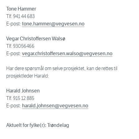
Tone Hammer
Tlf. 941 44 683
E-post:
tone.hammer@vegvesen.no
Vegar Christoffersen Walsø
Tlf. 93056466
E-post:
vegar.christoffersen.walso@vegvesen.no
Har dere spørsmål om selve prosjektet, kan de rettes til
prosjektleder Harald:
Harald Johnsen
Tlf. 915 12 885
E-post:
harald.johnsen@vegvesen.no
Aktuelt for fylke(r): Trøndelag