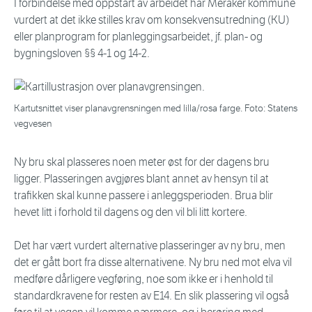
I forbindelse med oppstart av arbeidet har Meråker kommune
vurdert at det ikke stilles krav om konsekvensutredning (KU)
eller planprogram for planleggingsarbeidet, jf. plan- og
bygningsloven §§ 4-1 og 14-2.
Kartutsnittet viser planavgrensningen med lilla/rosa farge. Foto: Statens
vegvesen
Ny bru skal plasseres noen meter øst for der dagens bru
ligger. Plasseringen avgjøres blant annet av hensyn til at
trafikken skal kunne passere i anleggsperioden. Brua blir
hevet litt i forhold til dagens og den vil bli litt kortere.
Det har vært vurdert alternative plasseringer av ny bru, men
det er gått bort fra disse alternativene. Ny bru ned mot elva vil
medføre dårligere vegføring, noe som ikke er i henhold til
standardkravene for resten av E14. En slik plassering vil også