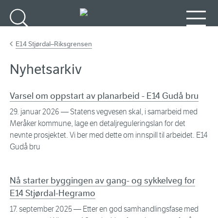
Gå til hovedinnhold
Søk
Meny
E14 Stjørdal–Riksgrensen
Nyhetsarkiv
Varsel om oppstart av planarbeid - E14 Gudå bru
29. januar 2026
— Statens vegvesen skal, i samarbeid med
Meråker kommune, lage en detaljreguleringslan for det
nevnte prosjektet. Vi ber med dette om innspill til arbeidet. E14
Gudå bru
Nå starter byggingen av gang- og sykkelveg for
E14 Stjørdal-Hegramo
17. september 2025
— Etter en god samhandlingsfase med