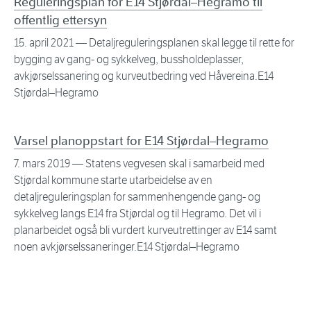
Reguleringsplan for E14 Stjørdal–Hegramo til
offentlig ettersyn
15. april 2021
— Detaljreguleringsplanen skal legge til rette for
bygging av gang- og sykkelveg, bussholdeplasser,
avkjørselssanering og kurveutbedring ved Håvereina.E14
Stjørdal–Hegramo
Varsel planoppstart for E14 Stjørdal–Hegramo
7. mars 2019
— Statens vegvesen skal i samarbeid med
Stjørdal kommune starte utarbeidelse av en
detaljreguleringsplan for sammenhengende gang- og
sykkelveg langs E14 fra Stjørdal og til Hegramo. Det vil i
planarbeidet også bli vurdert kurveutrettinger av E14 samt
noen avkjørselssaneringer.E14 Stjørdal–Hegramo