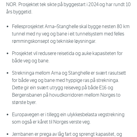
NOR. Prosjektet tek sikte på byggestart i 2024 og har rundt 10
års byggetid.
Fellesprosjektet Arna–Stanghelle skal bygge nesten 80 km
tunnel med ny veg og bane i eit tunnelsystem med felles
rømmingskonsept og tekniske løysningar.
Prosjektet vil redusere reisetida og auke kapasiteten for
både veg og bane.
Strekninga mellom Arna og Stanghelle er svært rasutsett
for både veg og bane med hyppige ras på strekninga.
Dette gir ein svært utrygg reiseveg på både E16 og
Bergensbanen på hovudkorridoren mellom Norges to
største byer.
Europavegen er i tillegg ein ulykkesbelasta vegstrekning
som også er kåret til Norges verste veg.
Jernbanen er prega av låg fart og sprengt kapasitet, og