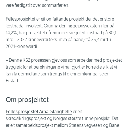
vere ferdigstilt over sommarferien.
Fellesprosjektet er eit omfattande prosjekt der det er store
kostnadar involvert. Grunna den høge prisveksten i fjor på
14,2%, har prosjektet nå ein indeksregulert kostnad på 30,1
mrd. i 2022 kroneverdi (eks. mva på bane) frå 26,4 mrd. i
2021-kroneverdi.
– Denne KS2 prosessen gjev oss som arbeidar med prosjektet
tryggleik for at berekningane vi har gjort er korrekte slik at vi
kan få dei midlane som trengs til gjennomføringa, seier
Erstad.
Om prosjektet
Fellesprosjektet Arna–Stanghelle
er eit
skredsikringsprosjekt og Norges største tunnelprosjekt. Det
er eit samarbeidsprosjekt mellom Statens vegvesen og Bane