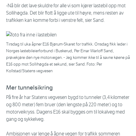
-Nå blir det lave skuldre for alle vi som kjører lastebil opp mot
Sollihøgda. Det blir flott å ligge ute til høyre, mens resten av
trafikken kan komme forbi i venstre felt, sier Sand.
Tirsdag til uka åpner E16 Bjørum-Skaret for trafikk. Onsdag fikk leder i
Norges lastebileierforbund i Buskerud, Per Einar Warloff Sand,
prøvekjøre den nye motorvegen. - Jeg kommer ikke til å savne køene på
E16 opp mot Sollihøgda et sekund, sier Sand. Foto: Per
Kollstad/Statens vegvesen
Mer tunnelsikring
På fire år har Statens vegvesen bygd to tunneler (3,4 kilometer
og 800 meter) fem bruer (den lengste på 220 meter) og to
motorveikryss. Dagens E16 skal bygges om til lokalveg med
gang og sykkelveg.
Ambisjonen var lenge å åpne vegen for trafikk sommeren