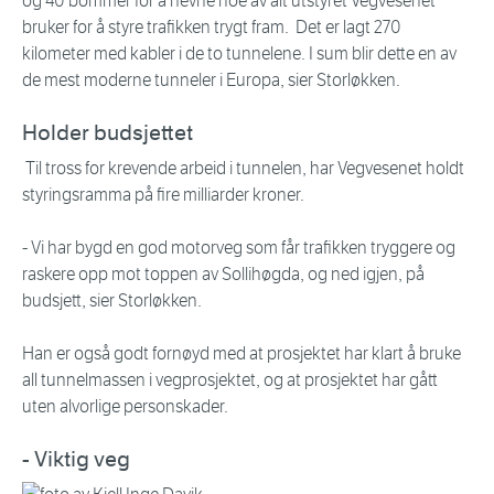
og 40 bommer for å nevne noe av alt utstyret Vegvesenet
bruker for å styre trafikken trygt fram. Det er lagt 270
kilometer med kabler i de to tunnelene. I sum blir dette en av
de mest moderne tunneler i Europa, sier Storløkken.
Holder budsjettet
Til tross for krevende arbeid i tunnelen, har Vegvesenet holdt
styringsramma på fire milliarder kroner.
- Vi har bygd en god motorveg som får trafikken tryggere og
raskere opp mot toppen av Sollihøgda, og ned igjen, på
budsjett, sier Storløkken.
Han er også godt fornøyd med at prosjektet har klart å bruke
all tunnelmassen i vegprosjektet, og at prosjektet har gått
uten alvorlige personskader.
- Viktig veg