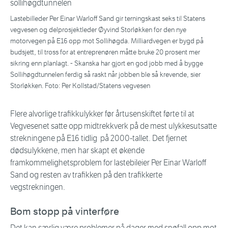
Lastebilleder Per Einar Warloff Sand gir terningskast seks til Statens
vegvesen og delprosjektleder Øyvind Storløkken for den nye
motorvegen på E16 opp mot Sollihøgda. Milliardvegen er bygd på
budsjett, til tross for at entreprenøren måtte bruke 20 prosent mer
sikring enn planlagt. - Skanska har gjort en god jobb med å bygge
Sollihøgdtunnelen ferdig så raskt når jobben ble så krevende, sier
Storløkken. Foto: Per Kollstad/Statens vegvesen
Flere alvorlige trafikkulykker før årtusenskiftet førte til at
Vegvesenet satte opp midtrekkverk på de mest ulykkesutsatte
strekningene på E16 tidlig på 2000-tallet. Det fjernet
dødsulykkene, men har skapt et økende
framkommelighetsproblem for lastebileier Per Einar Warloff
Sand og resten av trafikken på den trafikkerte
vegstrekningen.
Bom stopp på vinterføre
Det kan særlig være problemer på dager med snøfall opp mot