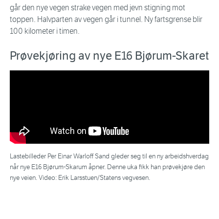
går den nye vegen strake vegen med jevn stigning mot
toppen. Halvparten av vegen går i tunnel. Ny fartsgrense blir
100 kilometer i timen.
Prøvekjøring av nye E16 Bjørum-Skaret
Lastebilleder Per Einar Warloff Sand gleder seg til en ny arbeidshverdag
når nye E16 Bjørum-Skarum åpner. Denne uka fikk han prøvekjøre den
nye veien. Video: Erik Larsstuen/Statens vegvesen.