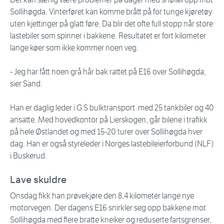
Sollihøgda. Vinterføret kan komme brått på for tunge kjøretøy
uten kjettinger på glatt føre. Da blir det ofte full stopp når store
lastebiler som spinner i bakkene. Resultatet er fort kilometer
lange køer som ikke kommer noen veg.
- Jeg har fått noen grå hår bak rattet på E16 over Sollihøgda,
sier Sand.
Han er daglig leder i G S bulktransport med 25 tankbiler og 40
ansatte. Med hovedkontor på Lierskogen, går bilene i trafikk
på hele Østlandet og med 15-20 turer over Sollihøgda hver
dag. Han er også styreleder i Norges lastebileierforbund (NLF)
i Buskerud.
Lave skuldre
Onsdag fikk han prøvekjøre den 8,4 kilometer lange nye
motorvegen. Der dagens E16 snirkler seg opp bakkene mot
Sollihøgda med flere bratte kneiker og reduserte fartsgrenser,