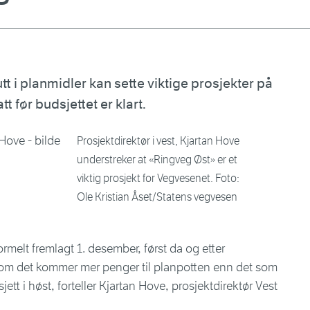
tt i planmidler kan sette viktige prosjekter på
t før budsjettet er klart.
Prosjektdirektør i vest, Kjartan Hove
understreker at «Ringveg Øst» er et
viktig prosjekt for Vegvesenet. Foto:
Ole Kristian Åset/Statens vegvesen
ormelt fremlagt 1. desember, først da og etter
i om det kommer mer penger til planpotten enn det som
dsjett i høst, forteller Kjartan Hove, prosjektdirektør Vest