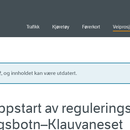
old
Trafikk
Kjøretøy
Førerkort
Veiprosj
22, og innholdet kan være utdatert.
ppstart av regulerings
gsbotn–Klauvaneset