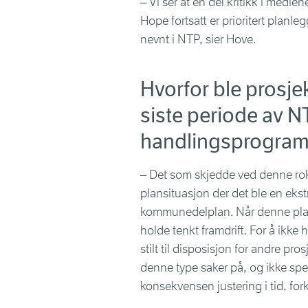
– Vi ser at en del kritikk i medi
Hope fortsatt er prioritert planl
nevnt i NTP, sier Hove.
Hvorfor ble prosjek
siste periode av N
handlingsprogram i
– Det som skjedde ved denne rok
plansituasjon der det ble en ek
kommunedelplan. Når denne planf
holde tenkt framdrift. For å ikke 
stilt til disposisjon for andre pr
denne type saker på, og ikke sp
konsekvensen justering i tid, for