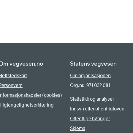
Om vegvesen.no
Statens vegvesen
Nettstedskart
Om organisasjonen
Personvern
Org.nr.: 971 032 081
Informasjonskapsler (cookies)
Statistikk og analyser
Tilgjengelighetserklæring
Innsyn etter offentligloven
Offentlige høringer
Skjema