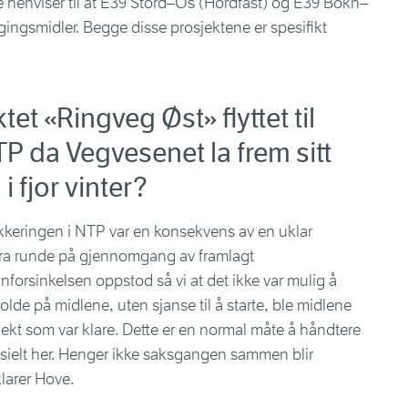
ene henviser til at E39 Stord–Os (Hordfast) og E39 Bokn–
eggingsmidler. Begge disse prosjektene er spesifikt
tet «Ringveg Øst» flyttet til
TP da Vegvesenet la frem sitt
 fjor vinter?
keringen i NTP var en konsekvens av en uklar
stra runde på gjennomgang av framlagt
orsinkelsen oppstod så vi at det ikke var mulig å
holde på midlene, uten sjanse til å starte, ble midlene
osjekt som var klare. Dette er en normal måte å håndtere
esielt her. Henger ikke saksgangen sammen blir
klarer Hove.