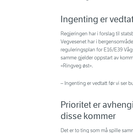
Ingenting er vedtatt
Regjeringen har i forslag til stat
Vegvesenet har i bergensområdet 
reguleringsplan for E16/E39 Vå
samme gjelder oppstart av komm
«Ringveg øst».
– Ingenting er vedtatt før vi ser 
Prioritet er avheng
disse kommer
Det er to ting som må spille samme