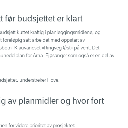
 før budsjettet er klart
sbudsjett kuttet kraftig i planleggingsmidlene, og
foreløpig satt arbeidet med oppstart av
gsbotn–Klauvaneset «Ringveg Øst» på vent. Det
unedelplan for Arna–Fjøsanger som også er en del av
budsjettet, understreker Hove.
ig av planmidler og hvor fort
n for videre prioritet av prosjektet: