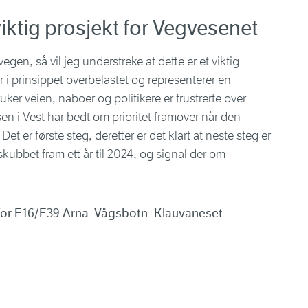
viktig prosjekt for Vegvesenet
egen, så vil jeg understreke at dette er et viktig
 i prinsippet overbelastet og representerer en
ruker veien, naboer og politikere er frustrerte over
sen i Vest har bedt om prioritet framover når den
Det er første steg, deretter er det klart at neste steg er
skubbet fram ett år til 2024, og signal der om
for E16/E39 Arna–Vågsbotn–Klauvaneset