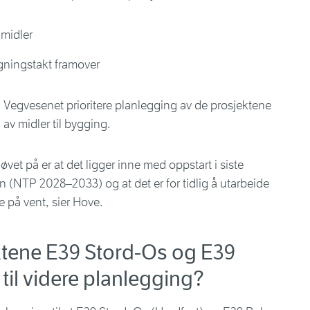
nmidler
lgningstakt framover
Vegvesenet prioritere planlegging av de prosjektene
g av midler til bygging.
jøvet på er at det ligger inne med oppstart i siste
n (NTP 2028–2033) og at det er for tidlig å utarbeide
e på vent, sier Hove.
ektene E39 Stord-Os og E39
il videre planlegging?