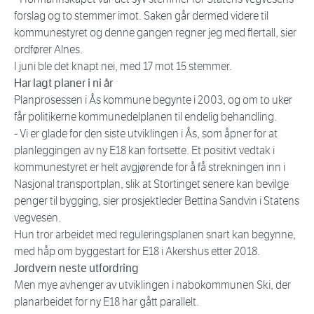
forslag og to stemmer imot. Saken går dermed videre til
kommunestyret og denne gangen regner jeg med flertall, sier
ordfører Alnes.
I juni ble det knapt nei, med 17 mot 15 stemmer.
Har lagt planer i ni år
Planprosessen i Ås kommune begynte i 2003, og om to uker
får politikerne kommunedelplanen til endelig behandling.
- Vi er glade for den siste utviklingen i Ås, som åpner for at
planleggingen av ny E18 kan fortsette. Et positivt vedtak i
kommunestyret er helt avgjørende for å få strekningen inn i
Nasjonal transportplan, slik at Stortinget senere kan bevilge
penger til bygging, sier prosjektleder Bettina Sandvin i Statens
vegvesen.
Hun tror arbeidet med reguleringsplanen snart kan begynne,
med håp om byggestart for E18 i Akershus etter 2018.
Jordvern neste utfordring
Men mye avhenger av utviklingen i nabokommunen Ski, der
planarbeidet for ny E18 har gått parallelt.