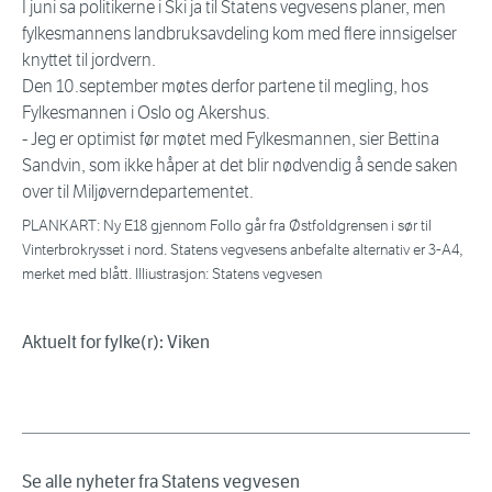
I juni sa politikerne i Ski ja til Statens vegvesens planer, men
fylkesmannens landbruksavdeling kom med flere innsigelser
knyttet til jordvern.
Den 10.september møtes derfor partene til megling, hos
Fylkesmannen i Oslo og Akershus.
- Jeg er optimist før møtet med Fylkesmannen, sier Bettina
Sandvin, som ikke håper at det blir nødvendig å sende saken
over til Miljøverndepartementet.
PLANKART: Ny E18 gjennom Follo går fra Østfoldgrensen i sør til
Vinterbrokrysset i nord. Statens vegvesens anbefalte alternativ er 3-A4,
merket med blått. Illiustrasjon: Statens vegvesen
Aktuelt for fylke(r): Viken
Se alle nyheter fra Statens vegvesen