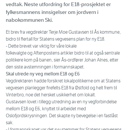
vedtak. Neste utfordring for E18-prosjektet er
fylkesmannens innsigelser om jordvern i
nabokommunen Ski.
Et brev fra vegdirektør Terje Moe Gustavsen til Ås kommune,
bidro til flertall for Statens vegvesens plan for ny E18.
- Dette brevet var viktig for våre lokale
folkevalgte og Aftenpostens artikler bidro til at også sentrale
politikere kom på banen, sier Ås-ordfører Johan Alnes, etter
den siste avstemningen i formannskapet.
Skal utrede ny veg mellom E18 og E6
Vegdirektøren hadde forsikret lokalpolitikerne om at Statens
vegvesen planlegger firefelts E18 fra Østfold og helt frem til
Vinterbro, noe det hersket usikkerhet om lokalt.
Gustavsen lovet i tillegg utredning av en ny vegforbindelse
mellom E18 og E6, knyttet til arbeidet med
Oslofjordskrysningen. Det skapte ny bevegelse i en fastlåst
sak.
- I formannskapet var det syv stemmer for Statens vegvesens