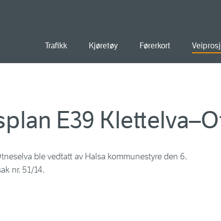
old
Trafikk
Kjøretøy
Førerkort
Veiprosj
plan E39 Klettelva–O
tneselva ble vedtatt av Halsa kommunestyre den 6.
k nr. 51/14.