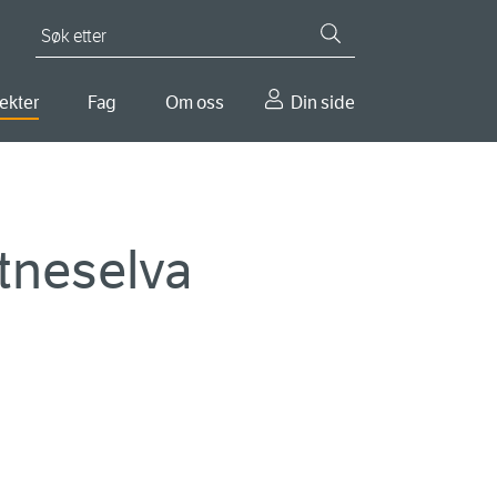
Søk etter
ekter
Fag
Om oss
Din side
tneselva