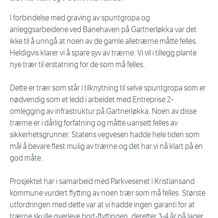
I forbindelse med graving av spuntgropa og
anleggsarbeidene ved Banehaven på Gartnerløkka var det
ikke til å unngå at noen av de gamle alletrærne måtte felles.
Heldigvis klarer vi å spare syv av trærne. Vi vil i tillegg plante
nye trær til erstatning for de som må felles.
Dette er trær som står i tilknytning til selve spuntgropa som er
nødvendig som et ledd i arbeidet med Entreprise 2-
omlegging av infrastruktur på Gartnerløkka. Noen av disse
trærne er i dårlig forfatning og måtte uansett felles av
sikkerhetsgrunner. Statens vegvesen hadde hele tiden som
mål å bevare flest mulig av trærne og det har vi nå klart på en
god måte.
Prosjektet har i samarbeid med Parkvesenet i Kristiansand
kommune vurdert flytting av noen trær som må felles. Største
utfordringen med dette var at vi hadde ingen garanti for at
trærne skulle overleve bort-flyttingen, deretter 3-4 år på lager,