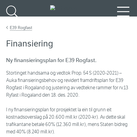
Gå til hovedinnhold
Søk
Meny
E39 Rogfast
Finansiering
Ny finansieringsplan for E39 Rogfast.
Stortinget handsama og vedtok Prop. 54 S (2020-2021) –
Auka finansieringsbehov og revidert framdriftsplan for E39
Rogfast i Rogaland og justering av vedtekne rammer for rv.13
Ryfast i Rogaland den 18. des. 2020.
I ny finansieringsplan for prosjektet la ein til grunn eit
kostnadsoverslag på 20.600 mill.kr (2020-kr). Av dette skal
trafikantane betale 60% (12.360 mill.kr), mens Staten bidreg
med 40% (8.240 mill.kr).