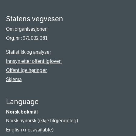
Statens vegvesen
Om organisasjonen
Org.nr.: 971 032 081
Statistikk og analyser
Innsyn etter offentligloven
Offentlige høringer
Skjema
Language
Norsk bokmål
Norsk nynorsk (ikkje tilgjengeleg)
English (not available)