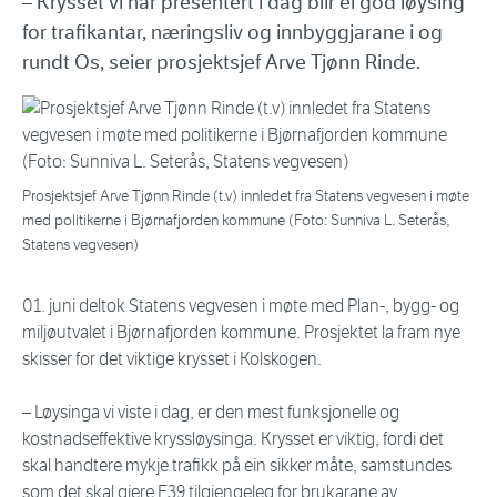
– Krysset vi har presentert i dag blir ei god løysing
for trafikantar, næringsliv og innbyggjarane i og
rundt Os, seier prosjektsjef Arve Tjønn Rinde.
Prosjektsjef Arve Tjønn Rinde (t.v) innledet fra Statens vegvesen i møte
med politikerne i Bjørnafjorden kommune (Foto: Sunniva L. Seterås,
Statens vegvesen)
01. juni deltok Statens vegvesen i møte med Plan-, bygg- og
miljøutvalet i Bjørnafjorden kommune. Prosjektet la fram nye
skisser for det viktige krysset i Kolskogen.
– Løysinga vi viste i dag, er den mest funksjonelle og
kostnadseffektive kryssløysinga. Krysset er viktig, fordi det
skal handtere mykje trafikk på ein sikker måte, samstundes
som det skal gjere E39 tilgjengeleg for brukarane av