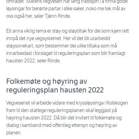
området. Statens vegvesen har lang tradisjon i å finna gode
løysingar for berørte partar i slike saker, noko me tek mål av
oss også her, seier Tjønn Rinde.
Eit anna viktig tema er støy og støytiltak for dei som kjem tett
innpå det nye vegsystemet. Her vil det bli utarbeidd
støysonekart, som bestemmer dei ulike tiltaka som må
innarbeidast i forslaget til reguleringsplan som blir framlagt
hausten 2022, seier Rinde.
Folkemøte og høyring av
reguleringsplan hausten 2022
Vegvesenet vil arbeide vidare med kryssløysinga i Kolskogen
fram til den statlege reguleringsplanen skal leggjast på
høyring hausten 2022. Då blir det invitert til folkemøte og
dialog i samband med offentleg ettersyn og høyring av
planen.