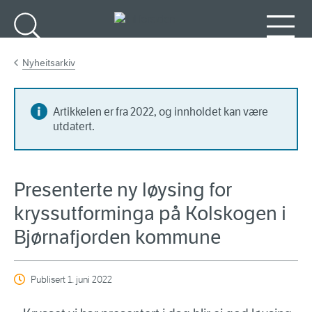
Gå til hovedinnhold
Søk
Meny
Nyheitsarkiv
Artikkelen er fra 2022, og innholdet kan være
utdatert.
Presenterte ny løysing for
kryssutforminga på Kolskogen i
Bjørnafjorden kommune
Publisert
1. juni 2022