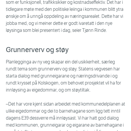
som er funksjonell, trafikksikker og kostnadseffektiv. Det har i
tidlegare møte med den politiske leiinga i kommunen blitt ytra
ønskje om å unngå oppdeling av næringsarealet. Dette har vi
jobba med, og vi meiner dette er godt ivaretatt i den nye
løysinga som blei presentert i dag, seier Tjønn Rinde.
Grunnerverv og støy
Planlegginga av ny veg skapar ein del usikkerheit, særleg
rundt tema som grunnerverv og støy. Statens vegvesen har
starta dialog med grunneigarane og næringsdrivande i og
rundt krysset på Kolskogen, om behovet prosjektet vil ha for
innløysing av eigedommar, og om støytiltak.
–Det har vore kjent sidan arbeidet med kommunedelplanen at
ulike eigedommar og dei to barnehagane som ligg tett inntil
dagens E39 dessverre må innløysast. Vi har hatt god dialog
med kommunen, grunneigarar og eigarane av barnehagane i