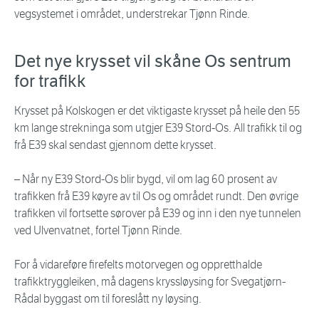
vegsystemet i området, understrekar Tjønn Rinde.
Det nye krysset vil skåne Os sentrum
for trafikk
Krysset på Kolskogen er det viktigaste krysset på heile den 55
km lange strekninga som utgjer E39 Stord-Os. All trafikk til og
frå E39 skal sendast gjennom dette krysset.
– Når ny E39 Stord-Os blir bygd, vil om lag 60 prosent av
trafikken frå E39 køyre av til Os og området rundt. Den øvrige
trafikken vil fortsette sørover på E39 og inn i den nye tunnelen
ved Ulvenvatnet, fortel Tjønn Rinde.
For å vidareføre firefelts motorvegen og oppretthalde
trafikktryggleiken, må dagens kryssløysing for Svegatjørn-
Rådal byggast om til foreslått ny løysing.