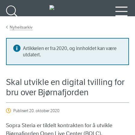
Gå til hovedinnhold
Søk
Meny
Nyheitsarkiv
Artikkelen er fra 2020, og innholdet kan være
utdatert.
Skal utvikle en digital tvilling for
bru over Bjørnafjorden
Publisert
20. oktober 2020
Sopra Steria er tildelt kontrakten for å utvikle
Bjørnafjorden Open Live Center (BOLC).